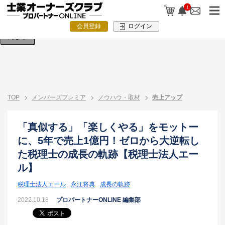
検索条件を入力してください。
1
会員登録
ログイン
閉じる
TOP
メンバーズプレミア
ノウハウ・取材
売上アップ
「真似する」「楽しくやる」をモットー
に、5年で売上1億円！ゼロから大逆転し
た税理士の成長の軌跡【税理士法人エー
ル】
税理士法人エール
永江将典
成長の軌跡
2022.10.18
プロパートナーONLINE 編集部