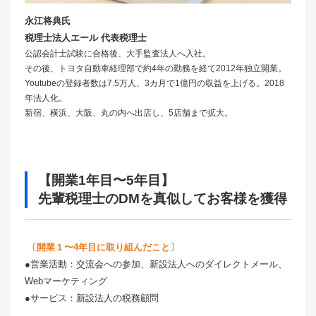
永江将典氏
税理士法人エール 代表税理士
公認会計士試験に合格後、大手監査法人へ入社。
その後、トヨタ自動車経理部で約4年の勤務を経て2012年独立開業。
Youtubeの登録者数は7.5万人、3カ月で1億円の収益を上げる。2018
年法人化。
新宿、横浜、大阪、丸の内へ出店し、5店舗まで拡大。
【開業1年目〜5年目】
先輩税理士のDMを真似してお客様を獲得
〔開業１〜4年目に取り組んだこと〕
●営業活動：交流会への参加、新設法人へのダイレクトメール、
Webマーケティング
●サービス：新設法人の税務顧問