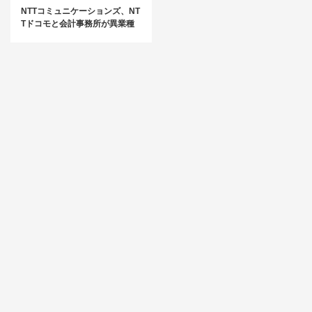
NTTコミュニケーションズ、NT
Tドコモと会計事務所が異業種
連携！「北海道DXコンソーシア
ム」を設立