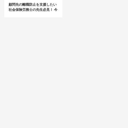
顧問先の離職防止を支援したい
社会保険労務士の先生必見！ 今
顧問先に提案すべき社員定着率
UPのための『ルールブック』と
は？