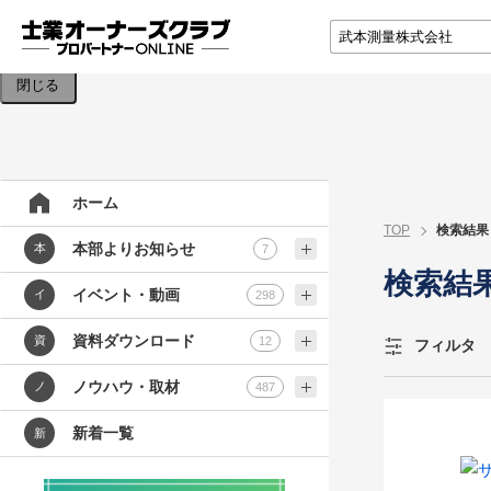
検索条件を入力してください。
閉じる
ホーム
TOP
検索結果
本部よりお知らせ
本
7
検索結
イベント・動画
イ
298
資料ダウンロード
資
12
フィルタ
ノウハウ・取材
ノ
487
新着一覧
新