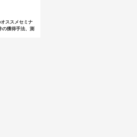
月のオススメセミナ
件の獲得手法、測
識、離職防止支援
いジャンルのセミ
！