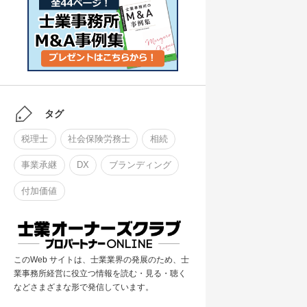
タグ
税理士
社会保険労務士
相続
事業承継
DX
ブランディング
付加価値
このWeb サイトは、士業業界の発展のため、士
業事務所経営に役立つ情報を読む・見る・聴く
などさまざまな形で発信しています。