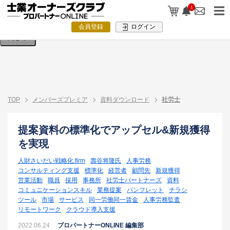
検索条件を入力してください。
1
会員登録
ログイン
閉じる
TOP
メンバーズプレミア
資料ダウンロード
社労士
提案資料の標準化でアップセル&新規獲得
を実現
人財さいだい戦略化.firm
壽谷将隆氏
人事労務
コンサルティング支援
標準化
経営者
顧問先
新規獲得
営業活動
職員
採用
事務所
社労士パートナーズ
資料
コミュニケーションスキル
業務提案
パンフレット
チラシ
ツール
市場
サービス
同一労働同一賃金
人事労務監査
リモートワーク
クラウド導入支援
2022.06.24
プロパートナーONLINE 編集部