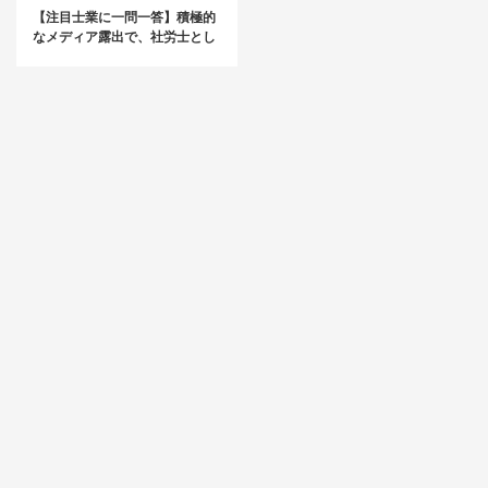
【注目士業に一問一答】積極的
なメディア露出で、社労士とし
て「強くなる」