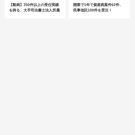
【動画】350件以上の受任実績
開業で1年で資産税案件62件、
を誇る、大手司法書士法人所属
民事信託100件を受注！
の司法書士による『民事信託』
勉強会を特別公開！