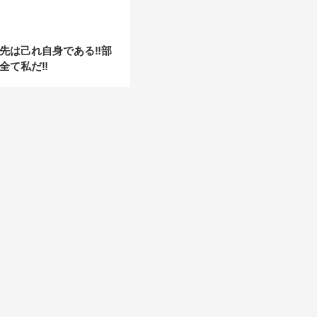
先は己れ自身である‼︎部
全て私だ‼︎