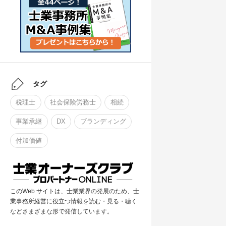
タグ
税理士
社会保険労務士
相続
事業承継
DX
ブランディング
付加価値
このWeb サイトは、士業業界の発展のため、士
業事務所経営に役立つ情報を読む・見る・聴く
などさまざまな形で発信しています。