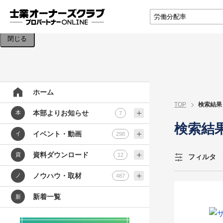
検索条件を入力してください。
閉じる
ホーム
TOP
検索結果
本部よりお知らせ
本
7
検索結
イベント・動画
イ
298
資料ダウンロード
資
12
フィルタ
ノウハウ・取材
ノ
487
新着一覧
新