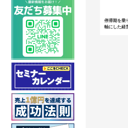
停滞期を乗
軸にした経
る！【成長
労務士法人T