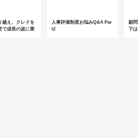
り越え、クレドを
人事評価制度お悩みQ&A Par
顧問
営で成長の波に乗
t2
下は
の軌跡／社会保険
IS】