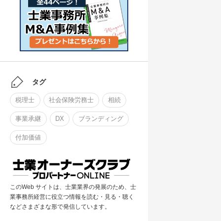
タグ
税理士
社会保険労務士
相続
事業承継
DX
ブランディング
付加価値
このWeb サイトは、士業業界の発展のため、士
業事務所経営に役立つ情報を読む・見る・聴く
などさまざまな形で発信しています。