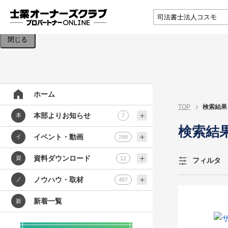
検索条件を入力してください。
閉じる
ホーム
TOP
検索結果
本部よりお知らせ
本
7
検索結
イベント・動画
イ
298
資料ダウンロード
資
12
フィルタ
ノウハウ・取材
ノ
487
新着一覧
新