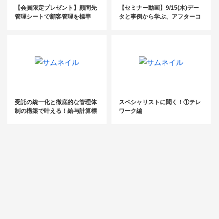
【会員限定プレゼント】顧問先
【セミナー動画】9/15(木)デー
管理シートで顧客管理を標準
タと事例から学ぶ、アフターコ
化！
ロナの経営戦略
受託の統一化と徹底的な管理体
スペシャリストに聞く！①テレ
制の構築で叶える！給与計算標
ワーク編
準化