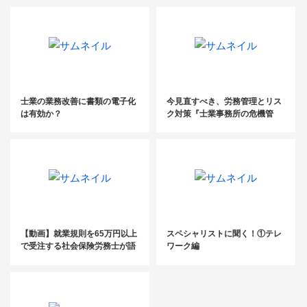
士業の業務改善に書類の電子化
今見直すべき、労務管理とリス
は有効か？
ク対策『士業事務所の危機管
理』
【動画】就業規則を65万円以上
スペシャリストに聞く！①テレ
で受注する社会保険労務士が語
ワーク編
る！ ここでしか聞けない高単価
労務コンサル案件受注セミナー