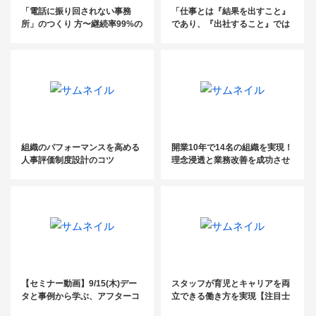
「電話に振り回されない事務
「仕事とは『結果を出すこと』
所」のつくり 方〜継続率99%の
であり、『出社すること』では
電話代行fondesk活用法／ 初月
ない！」〜プラスが生まれにく
基本料金0円クーポン・紹介パ
い「テレワーク」でどう成果を
ートナー 制度のご案内〜
出す？～
組織のパフォーマンスを高める
開業10年で14名の組織を実現！
人事評価制度設計のコツ
理念浸透と業務改善を成功させ
るには？
【セミナー動画】9/15(木)デー
スタッフが育児とキャリアを両
タと事例から学ぶ、アフターコ
立できる働き方を実現【注目士
ロナの経営戦略
業に一問一答】