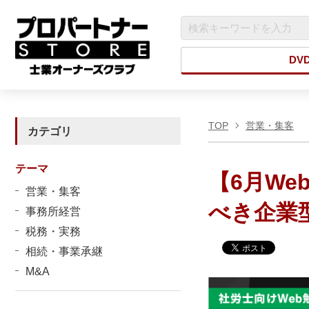
DV
TOP
営業・集客
カテゴリ
テーマ
【6月W
営業・集客
べき企業
事務所経営
税務・実務
相続・事業承継
M&A