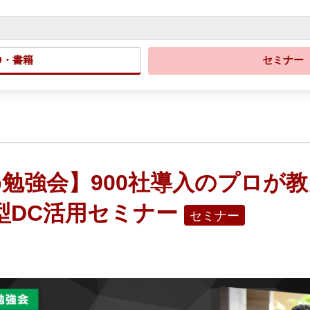
D・書籍
セミナー
eb勉強会】900社導入のプロ
型DC活用セミナー
セミナー