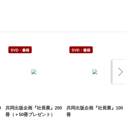
DVD・書籍
DVD・書籍
0
共同出版企画『社長業』200
共同出版企画『社長業』100
株
冊（＋50冊プレゼント）
冊
テ
界
完