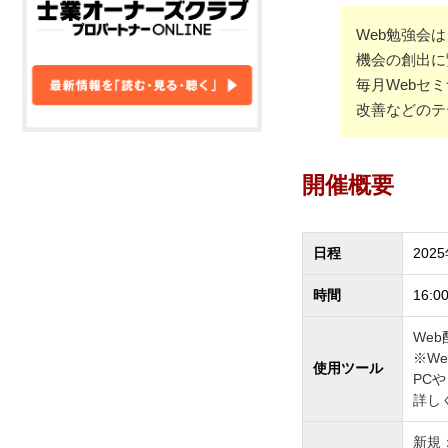
Web勉強会
機会の創出に
毎月Webセ
改善などのテ
開催概要
日程
202
時間
16:0
Web
※W
使用ツール
PC
詳し
新規：