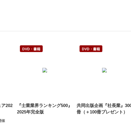
DVD・書籍
DVD・書籍
ア202
『士業業界ランキング500』
共同出版企画『社長業』30
2025年完全版
冊（＋100冊プレゼント）
 開催