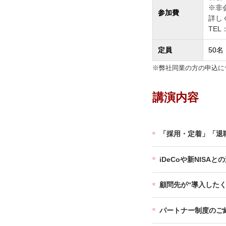
※非
参加費
詳し
TEL：
定員
50名
※弊社同業の方の申込に
講演内容
「採用・定着」「退
iDeCoや新NIS
顧問先が“導入したく
パートナー制度のご