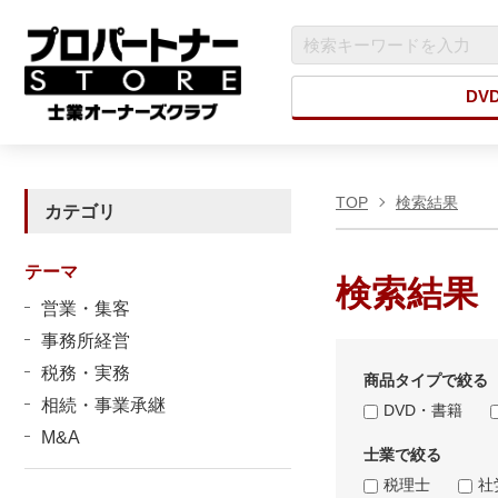
DV
TOP
検索結果
カテゴリ
テーマ
検索結果
営業・集客
事務所経営
税務・実務
商品タイプで絞る
相続・事業承継
DVD・書籍
M&A
士業で絞る
税理士
社