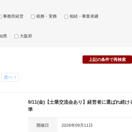
事務所経営
税務・実務
相続・事業承継
知県
大阪府
上記の条件で再検索
次へ
9/11(金)【士業交流会あり】経営者に選ばれ続
準
開催日
2026年09月11日