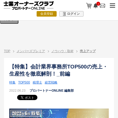
検索条件を入力してください。
1
会員登録
ログイン
閉じる
TOP
メンバーズプレミア
ノウハウ・取材
売上アップ
【特集】会計業界事務所TOP500の売上・
生産性を徹底解剖！_前編
特集
TOP500
税理士
経営戦略
2022.06.23
プロパートナーONLINE 編集部