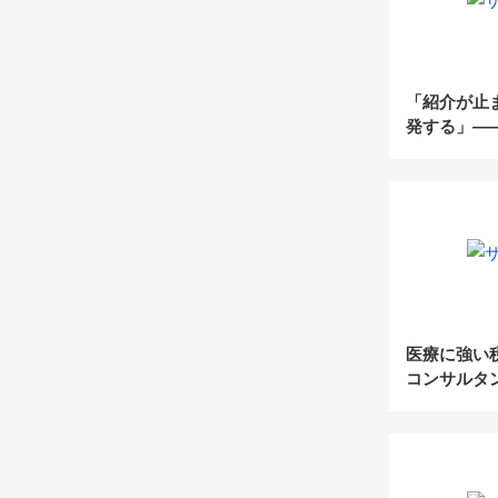
「紹介が止
発する」—
依存した税
の夏に見直
造”
医療に強い
コンサルタ
ーに選ばれ
戦略」