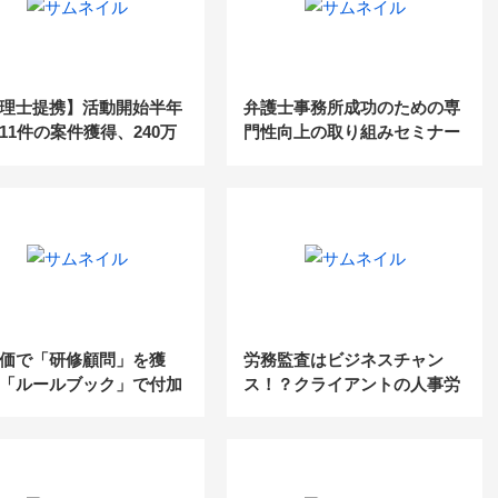
理士提携】活動開始半年
弁護士事務所成功のための専
11件の案件獲得、240万
門性向上の取り組みセミナー
売上達成の事例
価で「研修顧問」を獲
労務監査はビジネスチャン
「ルールブック」で付加
ス！？クライアントの人事労
業務を獲得した手法公開
務課題を解決して高収益化を
ナー
実現するビジネスモデル大公
開！（社労士WEB勉強会）