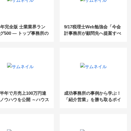
25年完全版 士業業界ラン
9/17税理士Web勉強会「今会
グ500 ― トップ事務所の
計事務所が顧問先へ提案すべ
と業界動向を徹底分析！
き『企業版ふるさと納税』活
用事例大公開」
半年で月売上100万円達
成功事務所の事例から学ぶ！
ノウハウを公開 ～ハウス
「紹介営業」を勝ち取るポイ
カー提携を円滑に進める
ント＆業務効率化のコツ
～