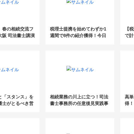
】春の相続交流フ
税理士提携を始めてわずか1
【税
n大阪 司法書士講演
週間で8件の紹介獲得！今日
で計
から活用できる5つのヒアリ
円の
ングポイント
と「スタンス」を
相続業務の川上に立つ！司法
高単
護士がとるべき営
書士事務所の任意後見実践事
得！
例公開セミナー
価値
セミ