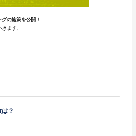
ングの施策を公開！
いきます。
。
数は？