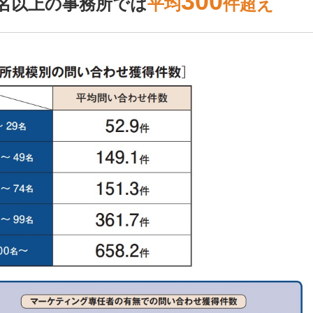
300
5名以上の事務所では
平均
件超え