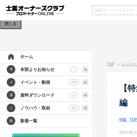
検索条件を入力してください。
閉じる
ホーム
TOP
メンバー
本部よりお知らせ
本
7
イベント・動画
イ
298
【特
資料ダウンロード
資
12
編
ノウハウ・取材
ノ
487
特集
TOP
新着一覧
新
2022.06.2