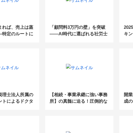
まれば、売上は蒸
「顧問料3万円の壁」を突破
20
—特定のルートに
――AI時代に選ばれる社労士
キン
理士事務所が、こ
事務所の“新・付加価値”モデ
実力
すべき“集客の構
ル
税理士法人所属の
【相続・事業承継に強い事務
開業
ントによるドクタ
所】の真髄に迫る！圧倒的な
成の
るための「差別化
ブランディング手法を大公開
メー
手法