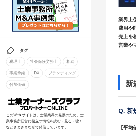
業界上
費用や
売上を
営業や
タグ
税理士
社会保険労務士
相続
事業承継
DX
ブランディング
新
付加価値
Q. 
このWeb サイトは、士業業界の発展のため、士
業事務所経営に役立つ情報を読む・見る・聴く
【平均
などさまざまな形で発信しています。