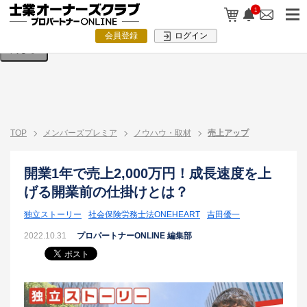
検索条件を入力してください。
1
会員登録
ログイン
閉じる
TOP
メンバーズプレミア
ノウハウ・取材
売上アップ
開業1年で売上2,000万円！成長速度を上
げる開業前の仕掛けとは？
独立ストーリー
社会保険労務士法ONEHEART
吉田優一
2022.10.31
プロパートナーONLINE 編集部