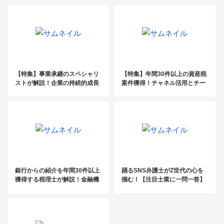
年2月】
【特集】事業承継のスペシャリ
【特集】年間30件以上の資産税
ストが解説！企業の持続的成長
案件獲得！チャネル活用とチー
を叶える提案とは
ム体制で資産税に強い事務所へ
銀行からの紹介を年間30件以上
踊るSNS弁護士がZ世代の心を
獲得する税理士が解説！金融機
掴む！【注目士業に一問一答】
関と連携するコツとは？