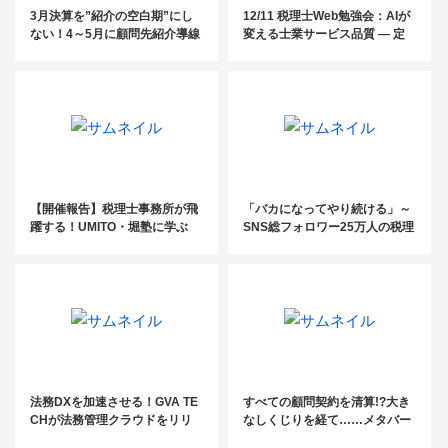
3月決算を”紹介の空白期”にし
12/11 税理士Web勉強会：AIが
ない！4～5月に顧問先紹介導線
変える士業サービス品質 ― 定
をつくるためのポイント
型業務から付加価値業務へのシ
フト
【開催報告】税理士事務所が飛
「バカになってやり続ける」～
躍する！UMITO・堀塾に学ぶ
SNS総フォロワー25万人の税理
「富裕層囲い込み戦略と提携事
士が伝える成功の方程式～
例」【税理士】
法務DXを加速させる！GVA TE
すべての顧問契約を清算!?大き
CHが法務管理クラウドをリリ
なしくじりを経て……メタバー
ース【トレンドPICKUP_2023
スで新たな士業像を描く！