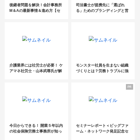
後継者問題を解決！会計事務所
司法書士が提携先に「選ばれ
M＆Aの最新事情＆進め方【セ
る」ためのブランディングと営
ミナーレポート】
業戦術【セミナーレポート】
介護業界には社労士が必要！ ケ
モンスター社員を生まない組織
アマネ社労士・山本武尊氏が解
づくりとは？労務トラブルに強
説する、社労士が貢献できるこ
い弁護士が解説！【セミナーレ
と【セミナーレポート】
ポート】
PR
今日からできる！ 開業５年以内
セミナーレポート＜ビッグファ
の社会保険労務士事務所が知っ
ーム・ネットワーク発足記念セ
ておくべきマーケティングの原
ミナー＞