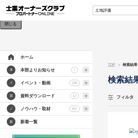
検索条件を入力してください。
閉じる
ホーム
TOP
検索結果
本部よりお知らせ
本
7
検索結
イベント・動画
イ
298
資料ダウンロード
資
12
フィルタ
ノウハウ・取材
ノ
487
新着一覧
新