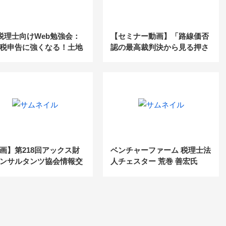
5 税理士向けWeb勉強会：
【セミナー動画】「路線価否
税申告に強くなる！土地
認の最高裁判決から見る押さ
「生」実例から学ぶ減額
えておきたい鑑定評価の活用
の見つけ方
方法」
画】第218回アックス財
ベンチャーファーム 税理士法
ンサルタンツ協会情報交
人チェスター 荒巻 善宏氏
 更正をされない相続税申
は