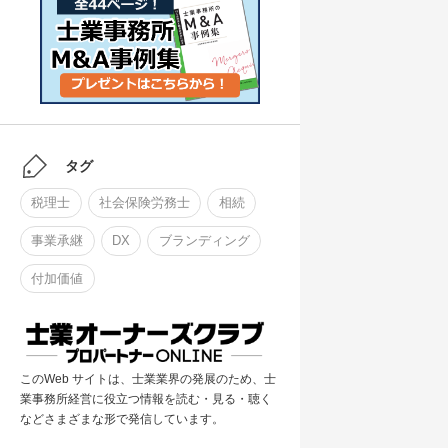
タグ
税理士
社会保険労務士
相続
事業承継
DX
ブランディング
付加価値
このWeb サイトは、士業業界の発展のため、士
業事務所経営に役立つ情報を読む・見る・聴く
などさまざまな形で発信しています。