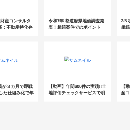
クス財産コンサルタ
令和7年 都道府県地価調査発
2/
催：不動産特化弁
表！相続案件でのポイント
相続
『強制執行を回避
は？
評価
値向上術 ～税理士
要因
おくべき不動産弁
イント～』
員が３カ月で即戦
【動画】年間600件の実績!!土
【動
底した仕組み化で年
地評価チェックサービスで明
産コ
相続案件獲得を実現
らかになった税理士が間違い
流会
やすい財産評価TOP3
告と