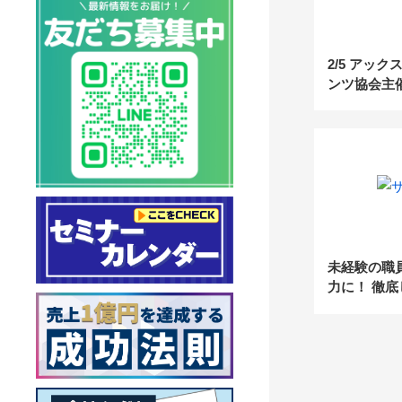
2/5 アッ
ンツ協会主
護士が語る
した資産価
がおさえて
護実務のポ
未経験の職
力に！ 徹
間80件の