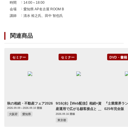
時間
14:00～18:00
会場
愛知県 AP名古屋 ROOM B
講師
清水 裕之氏、田中 智也氏
関連商品
セミナー
セミナー
DVD・書籍
秋の相続・不動産フェア2026
9/16(水)【Web配信】相続×資
『士業業界ラン
2026.09.09～2026.09.10 開催
産運用で広がる顧客接点と支
025年完全版
援の可能性
大阪府
愛知県
2026.09.16 開催
東京都