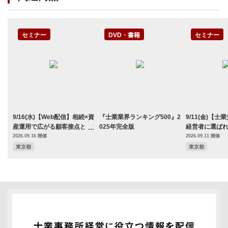
セミナー
DVD・書籍
セミナー
9/16(水)【Web配信】相続×資
『士業業界ランキング500』2
9/11(金)【
産運用で広がる顧客接点と支
025年完全版
経営者に選ば
援の可能性
士業連携の新
2026.09.16 開催
2026.09.11 開催
東京都
東京都