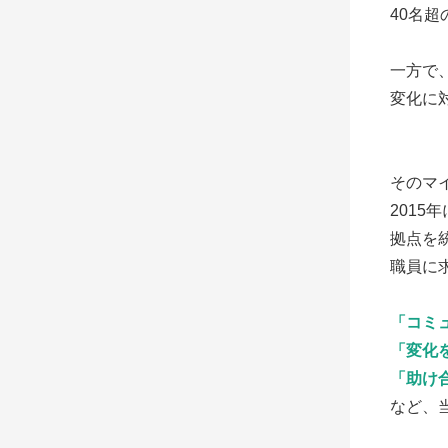
40名
一方で
変化に
そのマ
2015
拠点を
職員に
「コミ
「変化
「助け
など、