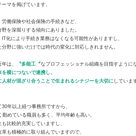
テーマを掲げています。
、労働保険や社会保険の手続きなど、
分野を深堀りする傾向にありました。
、IT化により手続き業務はなくなる可能性がありますし、
た分野に強いだけでは時代の変化に対応しきれません。
近年は、
〝多能工〞
なプロフェッショナル組織を目指すように
体を横につないで連携し、
に人材が混ざり合うことで生まれるシナジーを大切に
していま
て30年以上経つ事務所ですから、
近く勤めている職員も多く、平均年齢も高い。
生も比較的充実していますし、
改革も積極的に取り組んでいますので、