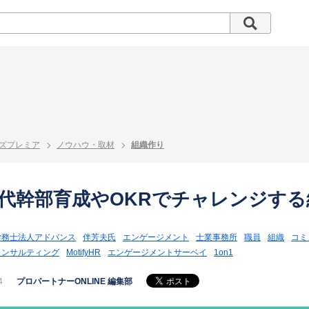
ズプレミア
ノウハウ・取材
組織作り
代幹部育成やOKRでチャレンジする
労務士法人アドバンス
伴芳夫氏
エンゲージメント
士業事務所
職員
組織
コミ
コンサルティング
MotifyHR
エンゲージメントサーベイ
1on1
4
プロパートナーONLINE 編集部