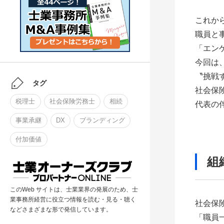
これか
職員と
「エン
今回は
〝挑戦
タグ
社会保
税理士
社会保険労務士
相続
代表の
事業承継
DX
ブランディング
付加価値
組
このWeb サイトは、士業業界の発展のため、士
業事務所経営に役立つ情報を読む・見る・聴く
社会保
などさまざまな形で発信しています。
「職員