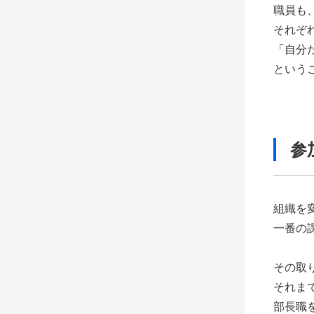
職員も
それぞ
「自分
という
参
組織を
一番の
その取
それま
部長職