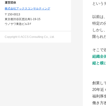
運営団体
という
株式会社アックスコンサルティング
〒150-0013
以前は
東京都渋谷区恵比寿1-19-15
特定の
ウノサワ東急ビル3Ｆ
しかし
限られ
Copyright © ACCS Consulting Co., Ltd.
そこで
組織全
縦と横
創業し
20年
福利厚
働き方