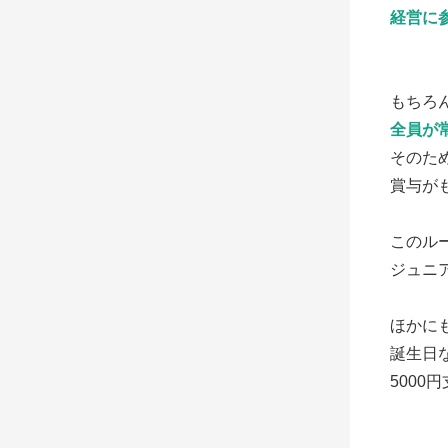
経営に
もちろ
全員が
そのた
賞与が
このル
ジュニ
ほかに
誕生日
500