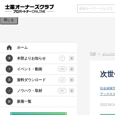
検索条件を入力してください。
閉じる
ホーム
TOP
メンバー
本部よりお知らせ
本
7
イベント・動画
イ
298
次世
資料ダウンロード
資
12
社会保険
ノウハウ・取材
ノ
487
アックス
新着一覧
新
2022.06.2