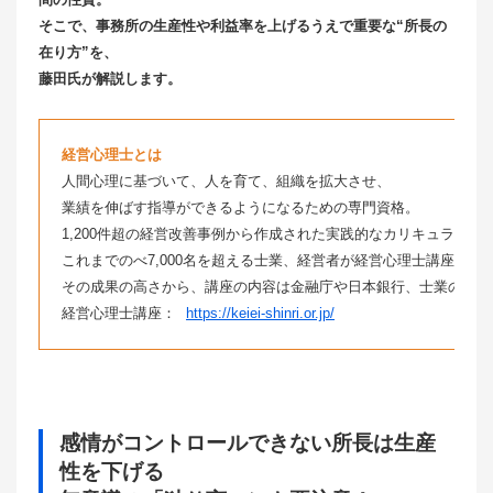
そこで、事務所の生産性や利益率を上げるうえで重要な“所長の
在り方”を、
藤田氏が解説します。
経営心理士とは
人間心理に基づいて、人を育て、組織を拡大させ、
業績を伸ばす指導ができるようになるための専門資格。
1,200件超の経営改善事例から作成された実践的なカリキュラムで
これまでのべ7,000名を超える士業、経営者が経営心理士講座を受
その成果の高さから、講座の内容は金融庁や日本銀行、士業の認定
経営心理士講座：
https://keiei-shinri.or.jp/
感情がコントロールできない所長は生産
性を下げる