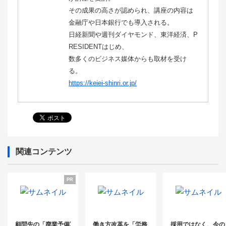
その成果の高さが認められ、講座の内容は
金融庁や日本銀行でも導入される。
日経新聞や週刊ダイヤモンド、東洋経済、P
RESIDENTはじめ、
数多くのビジネス媒体からも取材を受け
る。
https://keiei-shinri.or.jp/
関連コンテンツ
PR
顧問先の「廃業予備軍」、いくつの選択肢で受けられますか
働き方改革を「労務」で終わらせない。今、社労
採用ではなく、今の