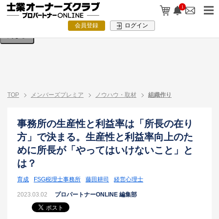
検索条件を入力してください。
1
会員登録
ログイン
閉じる
TOP
メンバーズプレミア
ノウハウ・取材
組織作り
事務所の生産性と利益率は「所長の在り
方」で決まる。生産性と利益率向上のた
めに所長が「やってはいけないこと」と
は？
育成
FSG税理士事務所
藤田耕司
経営心理士
2023.03.02
プロパートナーONLINE 編集部