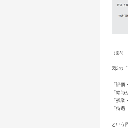
（図3）
図3の
「評価
「給与
「残業
「待遇
という