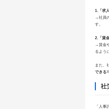
1.「
→社員
す。
2.「
→賃金
るよう
また、
できる
社
「人事