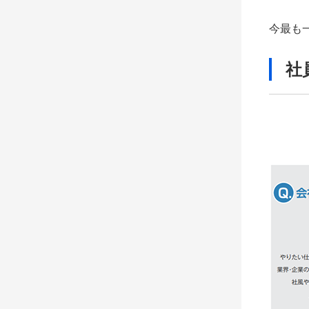
今最も
社