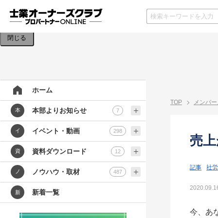
検索条件を入力してください。
閉じる
ホーム
TOP
メンバー
本部よりお知らせ
本
7
イベント・動画
イ
298
売上
資料ダウンロード
資
12
記事
社労
ノウハウ・取材
ノ
487
2020.09.1
新着一覧
新
今、あ