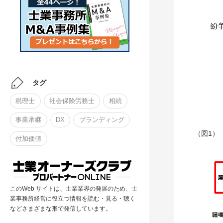
タグ
税理士
社会保険労務士
相続
事業承継
DX
ブランディング
（図1）
付加価値
このWeb サイトは、士業業界の発展のため、士
業事務所経営に役立つ情報を読む・見る・聴く
などさまざまな形で発信しています。