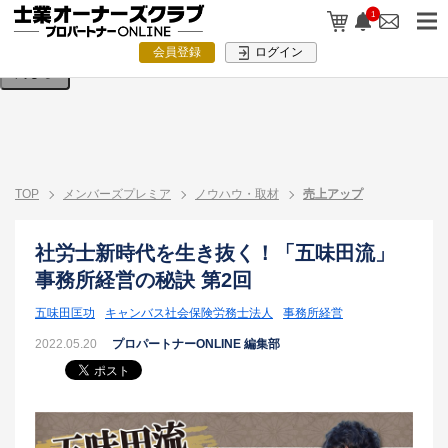
検索条件を入力してください。
1
会員登録
ログイン
閉じる
TOP
メンバーズプレミア
ノウハウ・取材
売上アップ
社労士新時代を生き抜く！「五味田流」
事務所経営の秘訣 第2回
五味田匡功
キャンバス社会保険労務士法人
事務所経営
2022.05.20
プロパートナーONLINE 編集部