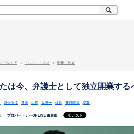
ズプレミア
ノウハウ・取材
開業・独立
たは今、弁護士として独立開業する
業
資金調達
営業
集客
弁護士
経営
新規獲得
記事
2
プロパートナーONLINE 編集部