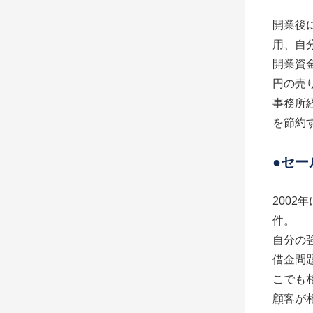
開業後
用、自
開業資
円の売
事務所
を節約
●セ
200
件。
自分の
借金問
こでも
顧客が