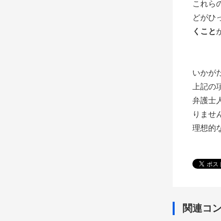
これら
どがひ
くこと
いかが
上記の
弁護士
りませ
理想的
関連コ