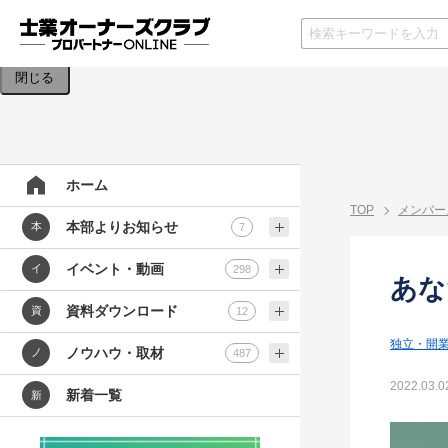
検索条件を入力してください。
閉じる
ホーム
TOP
メンバー
本部よりお知らせ
本
7
イベント・動画
イ
298
あな
資料ダウンロード
資
12
独立・開
ノウハウ・取材
ノ
487
2022.03.0
新着一覧
新