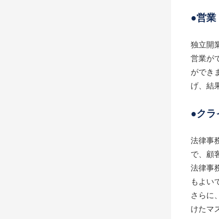
●営
独立開
営業が
ができ
げ、結
●ク
法律事
で、顧
法律事
もよい
さらに、
けたマ