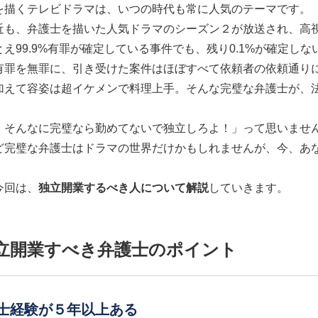
を描くテレビドラマは、いつの時代も常に人気のテーマです。
近も、弁護士を描いた人気ドラマのシーズン２が放送され、高
とえ99.9%有罪が確定している事件でも、残り0.1%が確定
有罪を無罪に、引き受けた案件はほぼすべて依頼者の依頼通り
加えて容姿は超イケメンで料理上手。そんな完璧な弁護士が、
、そんなに完璧なら勤めてないで独立しろよ！」って思いませ
ど完璧な弁護士はドラマの世界だけかもしれませんが、今、あ
今回は、
独立開業するべき人について解説
していきます。
立開業すべき弁護士のポイント
護士経験が５年以上ある