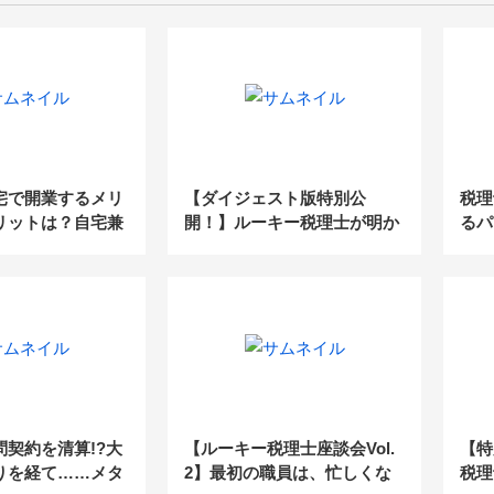
宅で開業するメリ
【ダイジェスト版特別公
税理
リットは？自宅兼
開！】ルーキー税理士が明か
るパ
イアウトも紹介！
す、開業からの成功＆失敗談
問契約を清算!?大
【ルーキー税理士座談会Vol.
【特
りを経て……メタ
2】最初の職員は、忙しくな
税理