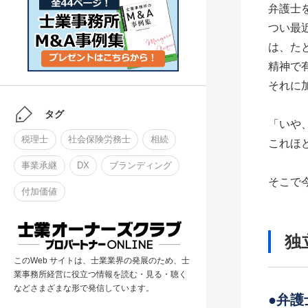
弁護士
つい最
は、た
精神で
それに
タグ
「いや
税理士
社会保険労務士
相続
これほ
事業承継
DX
ブランディング
そこで
付加価値
独
このWeb サイトは、士業業界の発展のため、士
業事務所経営に役立つ情報を読む・見る・聴く
などさまざまな形で発信しています。
●弁