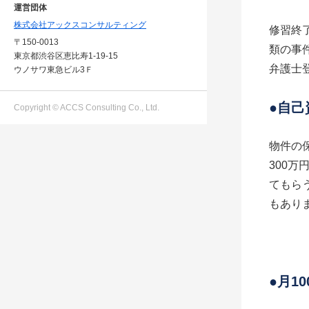
運営団体
株式会社アックスコンサルティング
修習終
〒150-0013
類の事
東京都渋谷区恵比寿1-19-15
弁護士
ウノサワ東急ビル3Ｆ
●自己
Copyright © ACCS Consulting Co., Ltd.
物件の
300
てもら
もあり
●月1