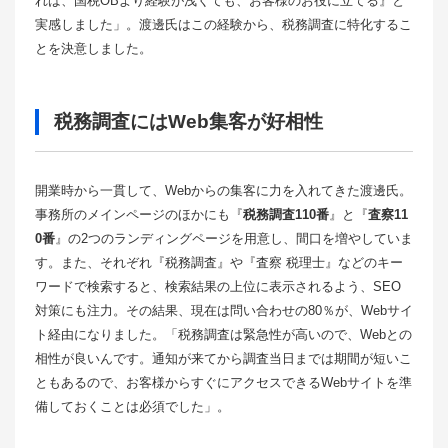
れば、国税OBより経験が浅くても、お客様のお役に立てる』と
実感しました」。渡邊氏はこの経験から、税務調査に特化するこ
とを決意しました。
税務調査にはWeb集客が好相性
開業時から一貫して、Webからの集客に力を入れてきた渡邊氏。
事務所のメインページのほかにも『
税務調査110番
』と『
査察11
0番
』の2つのランディングページを用意し、間口を増やしていま
す。また、それぞれ『税務調査』や『査察 税理士』などのキー
ワードで検索すると、検索結果の上位に表示されるよう、SEO
対策にも注力。その結果、現在は問い合わせの80％が、Webサイ
ト経由になりました。「税務調査は緊急性が高いので、Webとの
相性が良いんです。通知が来てから調査当日までは期間が短いこ
ともあるので、お客様からすぐにアクセスできるWebサイトを準
備しておくことは必須でした」。