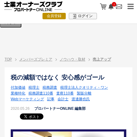
検索条件を入力してください。
1
会員登録
ログイン
閉じる
TOP
メンバーズプレミア
ノウハウ・取材
売上アップ
税の減額ではなく 安心感がゴール
付加価値
税理士
税務調査
税理士法人クオリティ・ワン
業種特化
税務調査110番
査察110番
製販分離
Webマーケティング
記事
会計士
渡邊勝也氏
2020.05.26
プロパートナーONLINE 編集部