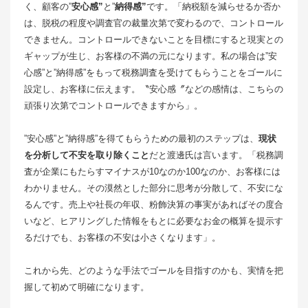
く、顧客の”
安心感”
と”
納得感”
です。「納税額を減らせるか否か
は、脱税の程度や調査官の裁量次第で変わるので、コントロール
できません。コントロールできないことを目標にすると現実との
ギャップが生じ、お客様の不満の元になります。私の場合は”安
心感”と”納得感”をもって税務調査を受けてもらうことをゴールに
設定し、お客様に伝えます。〝安心感〞などの感情は、こちらの
頑張り次第でコントロールできますから」。
”安心感”と”納得感”を得てもらうための最初のステップは、
現状
を分析して不安を取り除くこと
だと渡邊氏は言います。「税務調
査が企業にもたらすマイナスが10なのか100なのか、お客様には
わかりません。その漠然とした部分に思考が分散して、不安にな
るんです。売上や社長の年収、粉飾決算の事実があればその度合
いなど、ヒアリングした情報をもとに必要なお金の概算を提示す
るだけでも、お客様の不安は小さくなります」。
これから先、どのような手法でゴールを目指すのかも、実情を把
握して初めて明確になります。