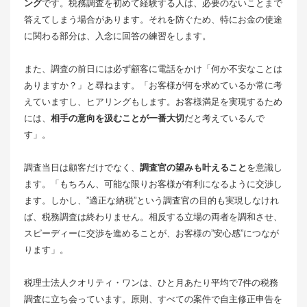
ング
です。税務調査を初めて経験する人は、必要のないことまで
答えてしまう場合があります。それを防ぐため、特にお金の使途
に関わる部分は、入念に回答の練習をします。
また、調査の前日には必ず顧客に電話をかけ「何か不安なことは
ありますか？」と尋ねます。「お客様が何を求めているか常に考
えていますし、ヒアリングもします。お客様満足を実現するため
には、
相手の意向を汲むことが一番大切
だと考えているんで
す」。
調査当日は顧客だけでなく、
調査官の望みも叶えること
を意識し
ます。「もちろん、可能な限りお客様が有利になるように交渉し
ます。しかし、”適正な納税”という調査官の目的も実現しなけれ
ば、税務調査は終わりません。相反する立場の両者を調和させ、
スピーディーに交渉を進めることが、お客様の”安心感”につなが
ります」。
税理士法人クオリティ・ワンは、ひと月あたり平均で7件の税務
調査に立ち会っています。原則、すべての案件で自主修正申告を