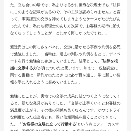
た。立ち会いの場では、私よりはるかに優秀な税理士でも『法律
にこのような記載があるので、その主張は認められません』と言
って、事実認定の交渉を諦めてしまうようなケースがたびたびあ
ったんです。私たち税理士のあり方次第で、お客様の期待に沿え
なくなってしまうことが、とにかく悔しかったですね」。
渡邊氏はこの悔しさをバネに、交渉に活かせる事例や判例を必死
で勉強しました。「当時は、過去の判決や判例をもとに、ディベ
ートを行う勉強会に参加していました。結果として、”
法律を根
拠に交渉する力
”が身についたと思います。加えて、税務調査に
関する書籍は、新刊が出たときには必ず目を通し、常に新しい情
報を手に入れるように努めていました」。
勉強したことが、実地での交渉の成果に結びつくようになってく
ると、新たな発見がありました。「交渉が上手くいくとお客様の
満足度が上がり、その後の関係も良くなるんです。かつてドライ
な態度だった担当者とも、深い信頼関係を築くことができまし
た。『”
お客様の立場に立って行動する
”という点にフォーカスす