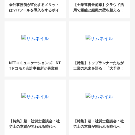
会計事務所がIT化するメリット
【士業連携最前線】クラウド活
は？ITツールを導入をするポイ
用で距離と組織の壁を超える！
ント＆おすすめのIT資格まで紹
介！
NTTコミュニケーションズ、NT
【特集】トップランナーたちが
Tドコモと会計事務所が異業種
士業の未来を語る！「大予測！
連携！「北海道DXコンソーシア
士業業界2023」前編
ム」を設立
【特集】超・社労士座談会：社
【特集】超・社労士座談会：社
労士の本質が問われる時代へ
労士の本質が問われる時代へ
（後編）
（前編）