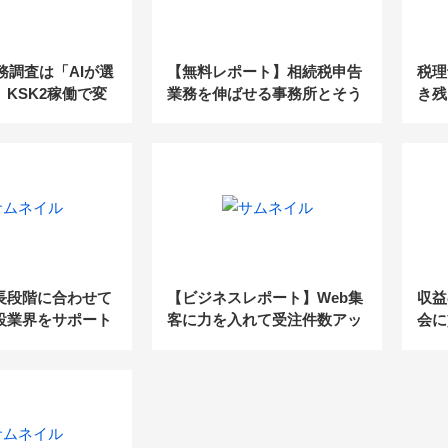
税務調査は「AIが選
【無料レポート】相続税申告
税理
KSK2稼働で変
業務を伸ばせる事務所とそう
き残
事務所の付加価値
でない事務所の違い
長段階に合わせて
【ビジネスレポート】Web集
収益
設業界をサポート
客に力を入れて受注件数アッ
会に
プ！柔軟性のある経営を目指
し登記と相続の2本柱を実現