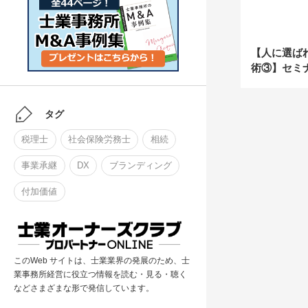
【人に選ば
術③】セミ
ない3つの
タグ
税理士
社会保険労務士
相続
事業承継
DX
ブランディング
付加価値
このWeb サイトは、士業業界の発展のため、士
業事務所経営に役立つ情報を読む・見る・聴く
などさまざまな形で発信しています。