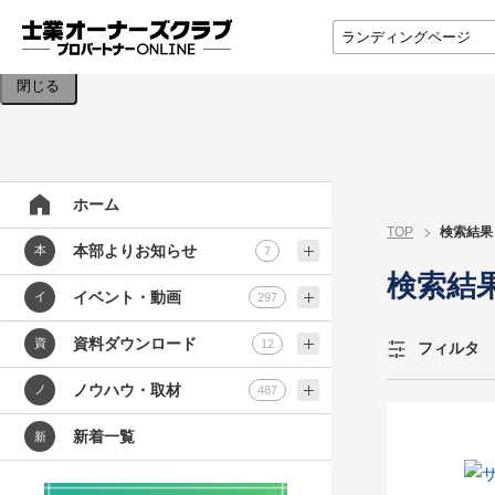
検索条件を入力してください。
閉じる
ホーム
TOP
検索結果
本部よりお知らせ
本
7
検索結
イベント・動画
イ
297
資料ダウンロード
資
12
フィルタ
ノウハウ・取材
ノ
487
新着一覧
新