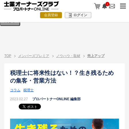
検索条件を入力してください。
1
会員登録
ログイン
閉じる
TOP
メンバーズプレミア
ノウハウ・取材
売上アップ
税理士に将来性はない！？生き残るため
の集客・営業方法
コラム
税理士
2023.02.27
プロパートナーONLINE 編集部