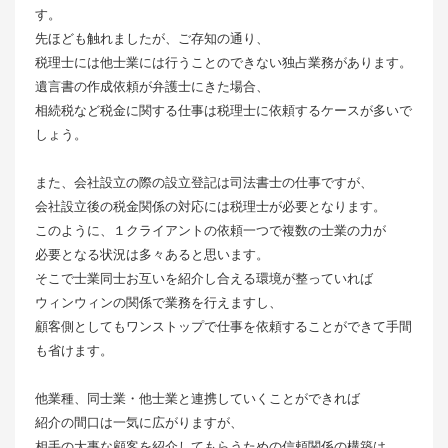
す。
先ほども触れましたが、ご存知の通り、
税理士には他士業には行うことのできない独占業務があります。
遺言書の作成依頼が弁護士にきた場合、
相続税など税金に関する仕事は税理士に依頼するケースが多いで
しょう。
また、会社設立の際の設立登記は司法書士の仕事ですが、
会社設立後の税金関係の対応には税理士が必要となります。
このように、１クライアントの依頼一つで複数の士業の力が
必要となる状況は多々あると思います。
そこで士業同士お互いを紹介し合える環境が整っていれば
ウィンウィンの関係で業務を行えますし、
顧客側としてもワンストップで仕事を依頼することができて手間
も省けます。
他業種、同士業・他士業と連携していくことができれば
紹介の間口は一気に広がりますが、
相手の大事な顧客を紹介してもらうための信頼関係の構築は、