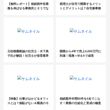
【無料レポート】相続税申告業
税理士が自宅で開業するメリッ
務を伸ばせる事務所とそうでな
トとデメリットは？自宅兼事務
い事務所の違い
所のレイアウトも紹介！
元幼稚園教諭の社労士・木下典
開業から4年で売上4,000万円に
子氏が解説！社労士が保育業界
到達！税務＋M＆Aで成長
にできること
【特集】仕事がはかどるオフィ
相続案件年間80件を4名でこな
スとは？無駄がない＆職員のモ
す！業務の仕組化と育成の極意
チベーションが上がる環境づく