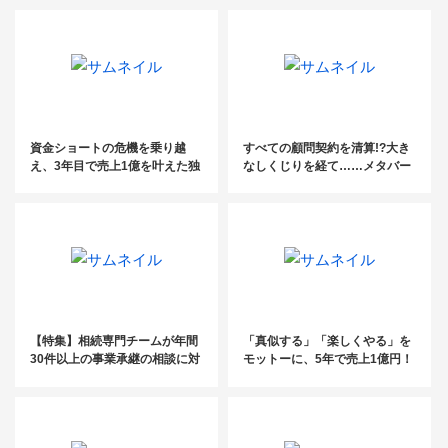
資金ショートの危機を乗り越
すべての顧問契約を清算!?大き
え、3年目で売上1億を叶えた独
なしくじりを経て……メタバー
立ストーリー〔YDK日本橋税理
スで新たな士業像を描く！
士事務所・山口晴啓氏〕
【特集】相続専門チームが年間
「真似する」「楽しくやる」を
30件以上の事業承継の相談に対
モットーに、5年で売上1億円！
応
ゼロから大逆転した税理士の成
長の軌跡【税理士法人エール】