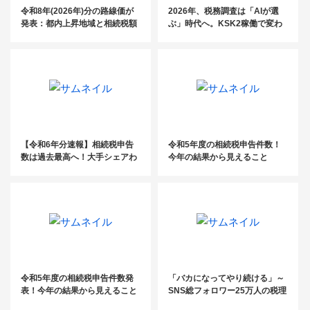
令和8年(2026年)分の路線価が
2026年、税務調査は「AIが選
発表：都内上昇地域と相続税額
ぶ」時代へ。KSK2稼働で変わ
の目安を掲載
る税理士事務所の付加価値
【令和6年分速報】相続税申告
令和5年度の相続税申告件数！
数は過去最高へ！大手シェアわ
今年の結果から見えること
ずか4％の「未開拓市場」を攻
略する受任戦略
令和5年度の相続税申告件数発
「バカになってやり続ける」～
表！今年の結果から見えること
SNS総フォロワー25万人の税理
士が伝える成功の方程式～