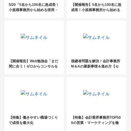
5/20「5名から100名に急成長！
【開催報告】5名から100名に急
小規模事務所から始める採用・
成長！小規模事務所から始める
教育・定着戦略」
規模別採用・教育・定着戦略
【開催報告】Web勉強会「まだ
後継者問題を解決！会計事務所
間に合う！ゼロからコンサルを
M＆Aの最新事情＆進め方【セ
始める社労士のための3ステッ
ミナーレポート】
プ」【社労士】
【特集】働きやすい職場づくり
【特集】会計業界事務所TOP50
で成長を最大化
0の営業・マーケティングを徹
底解剖_前編