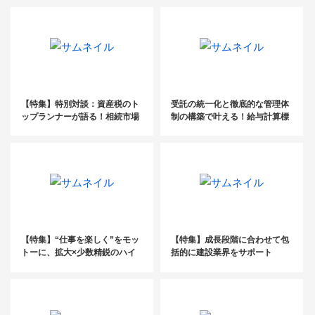
動向と成長戦略とは
【特集】特別対談：資産税のト
受託の統一化と徹底的な管理体
ップランナーが語る！相続市場
制の構築で叶える！給与計算標
のこれから（前編）
準化
【特集】“仕事を楽しく”をモッ
【特集】成長段階に合わせて包
トーに、拡大×少数精鋭のハイ
括的に建設業界をサポート
ブリッド型の成長戦略