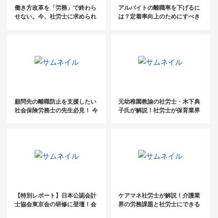
働き方改革を「労務」で終わら
アルバイトの離職率を下げるに
せない。今、社労士に求められ
は？定着率向上のためにすべき
る“経営に踏み込む”アプローチ
5つのポイント
とは？
顧問先の離職防止を支援したい
元幼稚園教諭の社労士・木下典
社会保険労務士の先生必見！ 今
子氏が解説！社労士が保育業界
顧問先に提案すべき社員定着率
にできること
UPのための『ルールブック』と
は？
【特別レポート】日本公認会計
ケアマネ社労士が解説！介護業
士協会東京会の研修に登壇！会
界の労務課題と社労士にできる
計事務所TOP500から見る最新
こと