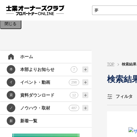
検索条件を入力してください。
閉じる
ホーム
TOP
検索結果
本部よりお知らせ
本
7
検索結
イベント・動画
イ
298
資料ダウンロード
資
12
フィルタ
ノウハウ・取材
ノ
487
新着一覧
新