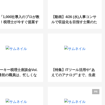
12「1,000社導入のプロが教
【動画】4/26 (水)人事コンサ
！税理士が今すぐ提案す
ルで収益化を目指す士業のた
企業型DC活用セミナ
めの、営業・マーケティング
戦略セミナー
ーキー税理士座談会Vol.
【特集】ITツール活用や“あ
最初の職員は、忙しくな
えてのアナログ”まで、生産
に採用したほうがいい
性を上げるツール活用術と
は？
PR