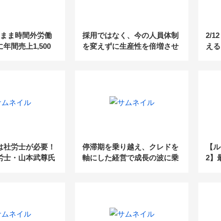
のまま時間外労働
採用ではなく、今の人員体制
2/
年間売上1,500
を変えずに生産性を倍増させ
える
0人規模の社労士
る給与計算業務改革の要点
べき
産性を3倍にする
ー」
化ステップ」」
は社労士が必要！
停滞期を乗り越え、クレドを
【ル
労士・山本武尊氏
軸にした経営で成長の波に乗
2】
、社労士が貢献で
る！【成長の軌跡／社会保険
る前
セミナーレポー
労務士法人TIS】