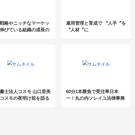
戦略やニッチなマーケッ
雇用管理と育成で 〝人手〞を
伸びている組織の成長の
〝人材〞に
を探る！ 「時代を読む」
 .10 家樹株式会社
書士法人コスモ 山口里美
60分1本勝負で受注率日本
コスモの夜明け前を語る
一！丸の内ソレイユ法律事務
所