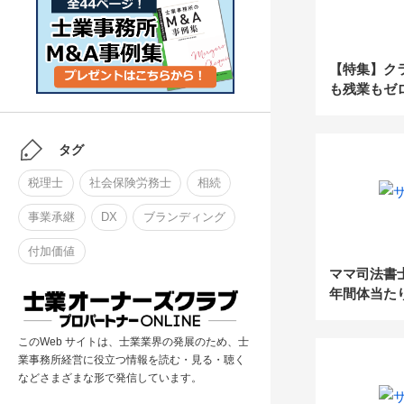
【特集】ク
も残業もゼ
でも、顧問
タグ
税理士
社会保険労務士
相続
事業承継
DX
ブランディング
付加価値
ママ司法書
年間体当た
このWeb サイトは、士業業界の発展のため、士
業事務所経営に役立つ情報を読む・見る・聴く
などさまざまな形で発信しています。