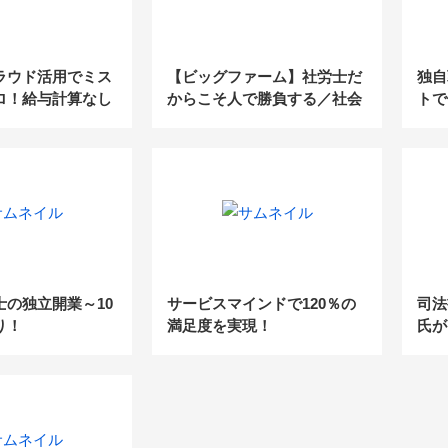
ラウド活用でミス
【ビッグファーム】社労士だ
独自
ロ！給与計算なし
からこそ人で勝負する／社会
トで
先との関係強化
保険労務士法人ローム牧野 剛
秘密
氏
Vol
士の独立開業～10
サービスマインドで120％の
司法
り！
満足度を実現！
氏が