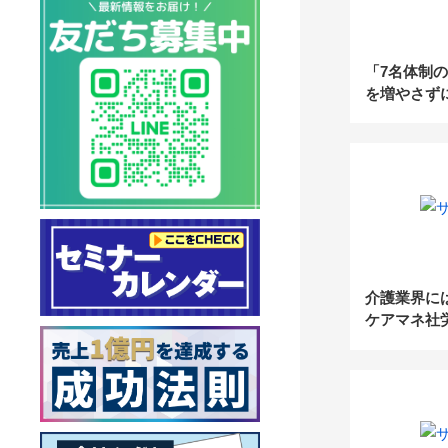
「7名体制
を増やさずに
万増！2〜1
事務所の生
「5つのDX
介護業界に
ケアマネ社
が解説する
きること【
ト】