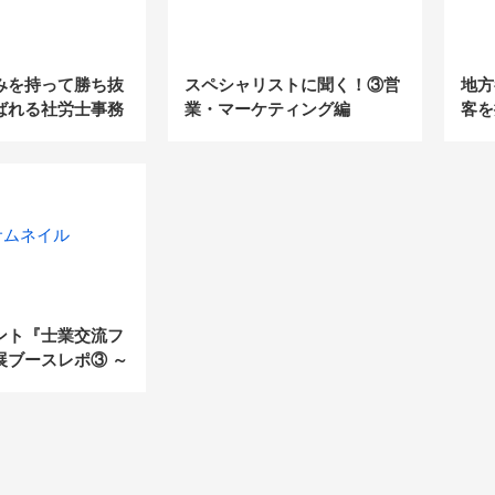
みを持って勝ち抜
スペシャリストに聞く！③営
地方
ばれる社労士事務
業・マーケティング編
客を
かた
ント『士業交流フ
展ブースレポ③ ～
/SaaS企業で国内初の
た株式会社マネー
～