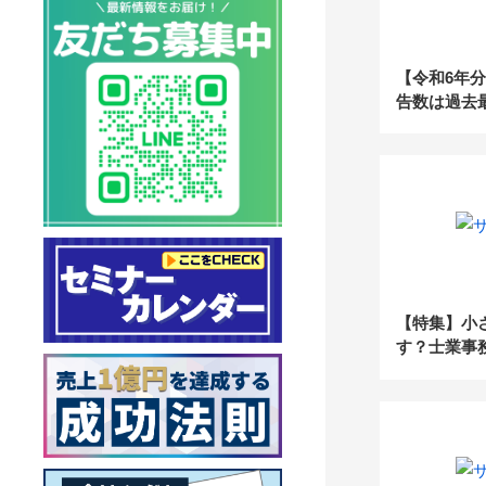
【令和6年
告数は過去
アわずか4
場」を攻略
【特集】小
す？士業事