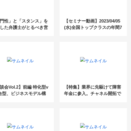
門性」と「スタンス」を
【セミナー動画】2023/04/05
した弁護士がとるべき営
(水)全国トップクラスの年間7
略
04件の実績！士業のための情
報配信＆営業戦略を大公開！
談会Vol.2】前編 特化型v
【特集】業界に先駆けて障害
合型、ビジネスモデル構
年金に参入。チャネル開拓で
秘訣とは？
スポット型ビジネスを安定し
た収益源へ