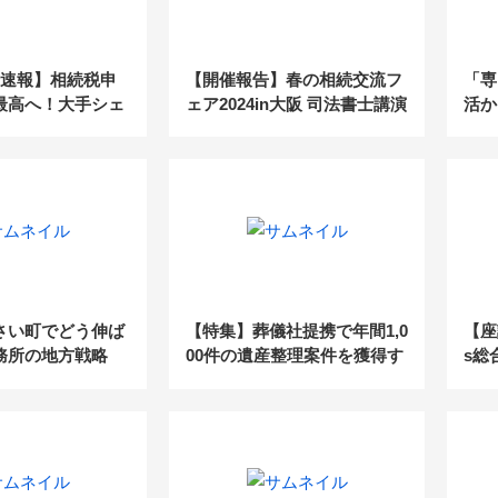
分速報】相続税申
【開催報告】春の相続交流フ
「専
最高へ！大手シェ
ェア2024in大阪 司法書士講演
活か
％の「未開拓市
(2024.4.17)
業戦
する受任戦略
さい町でどう伸ば
【特集】葬儀社提携で年間1,0
【座
務所の地方戦略
00件の遺産整理案件を獲得す
s総
る司法書士の営業ノウハウ
築の