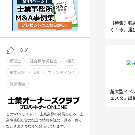
【特集】強
く！今、選
所のつくり
タグ
税理士
社会保険労務士
相続
事業承継
DX
ブランディング
付加価値
超大型イベ
ェスタ』出
FinTech
上場を果し
このWeb サイトは、士業業界の発展のため、士
フォワード
業事務所経営に役立つ情報を読む・見る・聴く
などさまざまな形で発信しています。