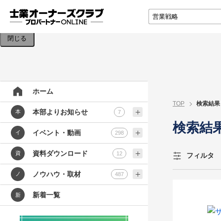
検索条件を入力してください。
閉じる
ホーム
TOP
検索結果
本部よりお知らせ
本
7
検索結
イベント・動画
イ
298
資料ダウンロード
資
12
フィルタ
ノウハウ・取材
ノ
487
新着一覧
新