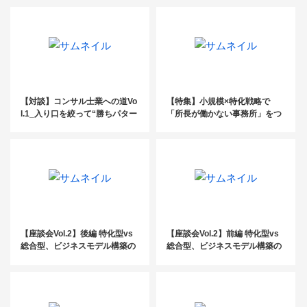
会保険労務士法人An-field】
【対談】コンサル士業への道Vo
【特集】小規模×特化戦略で
l.1_入り口を絞って“勝ちパター
「所長が働かない事務所」をつ
ン”をつくる
くる
【座談会Vol.2】後編 特化型vs
【座談会Vol.2】前編 特化型vs
総合型、ビジネスモデル構築の
総合型、ビジネスモデル構築の
秘訣とは？
秘訣とは？