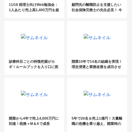
11/18 税理士向けWeb勉強会：
顧問先の離職防止を支援したい
1人あたり売上高1,400万円を超
社会保険労務士の先生必見！ 今
える！ 阿比留式・超生産性型の
顧問先に提案すべき社員定着率
組織経営のすすめ
UPのための『ルールブック』と
は？
診療科目ごとの特徴把握がカ
開業10年で14名の組織を実現！
ギ！ルールブックを入り口に医
理念浸透と業務改善を成功させ
療業界の人事労務改善をサポー
るには？
ト
開業から4年で売上4,000万円に
5年で20名＆売上1億円！大量離
到達！税務＋M＆Aで成長
職の危機を乗り越え、開業時の
目標を達成！【成長の軌跡／社