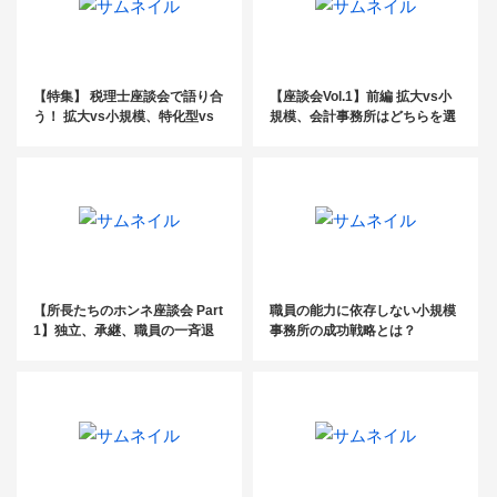
【特集】 税理士座談会で語り合
【座談会Vol.1】前編 拡大vs小
う！ 拡大vs小規模、特化型vs
規模、会計事務所はどちらを選
総合型
ぶべきか？
【所長たちのホンネ座談会 Part
職員の能力に依存しない小規模
1】独立、承継、職員の一斉退
事務所の成功戦略とは？
職…所長の苦労を語る