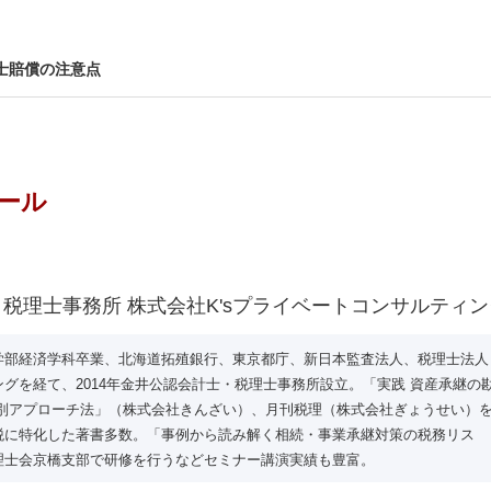
士賠償の注意点
ール
税理士事務所 株式会社K'sプライベートコンサルティ
学部経済学科卒業、北海道拓殖銀行、東京都庁、新日本監査法人、税理士法人
グを経て、2014年金井公認会計士・税理士事務所設立。「実践 資産承継の
プ別アプローチ法」（株式会社きんざい）、月刊税理（株式会社ぎょうせい）
税に特化した著書多数。「事例から読み解く相続・事業承継対策の税務リス
理士会京橋支部で研修を行うなどセミナー講演実績も豊富。