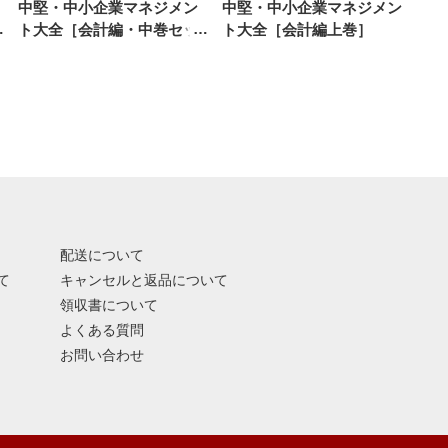
中堅・中小企業マネジメン
中堅・中小企業マネジメン
相
ト大全［会計編・中巻セッ
ト大全［会計編上巻］
ト］
配送について
て
キャンセルと返品について
領収書について
よくある質問
お問い合わせ