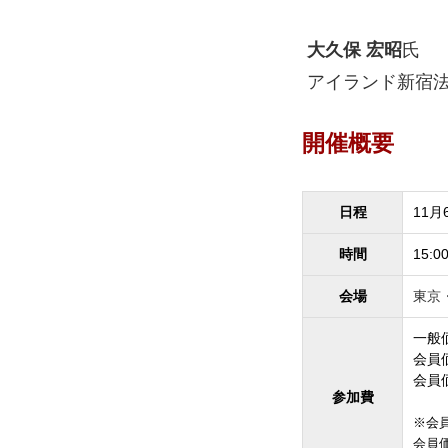
大久保 宏昭
氏
アイランド新宿法
開催概要
日程
11月
時間
15:0
会場
東京
一般価
会員価
会員
参加費
※会員
会員