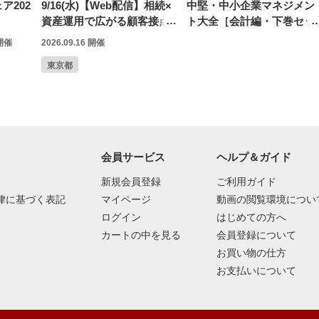
ア202
9/16(水)【Web配信】相続×
中堅・中小企業マネジメン
資産運用で広がる顧客接点
ト大全［会計編・下巻セッ
と支援の可能性
ト］
 開催
2026.09.16 開催
東京都
会員サービス
ヘルプ＆ガイド
新規会員登録
ご利用ガイド
律に基づく表記
マイページ
動画の閲覧環境につい
ログイン
はじめての方へ
カートの中を見る
会員登録について
お買い物の仕方
お支払いについて