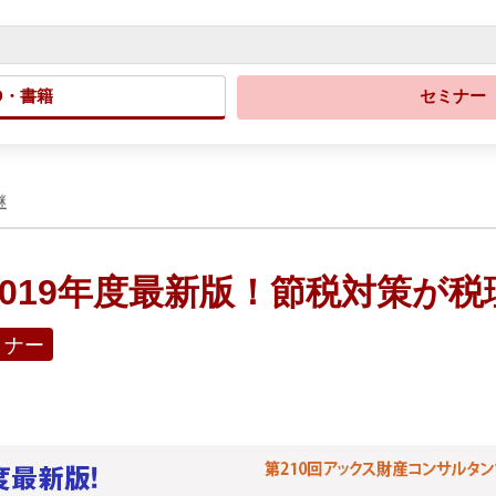
D・書籍
セミナー
継
水) 2019年度最新版！節税対
ミナー