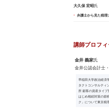
大久保 宏昭
氏
弁護士から見た税理
講師プロフィ
金井 義家
氏
金井公認会計士・
早稲田大学政治経済
タクトコンサルティン
所 顧客の資産タイ
はじめ相続対策の節
ク」について東京税