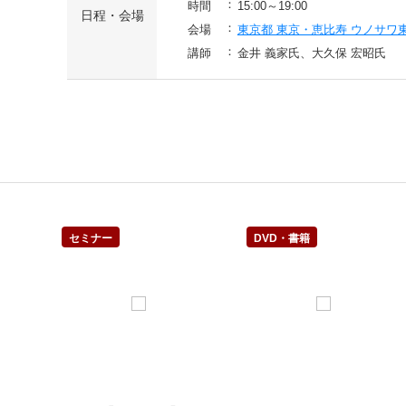
時間
15:00～19:00
日程・会場
会場
東京都 東京・恵比寿 ウノサワ
講師
金井 義家氏、大久保 宏昭氏
セミナー
DVD・書籍