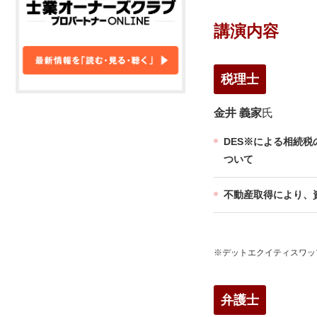
講演内容
税理士
金井 義家
氏
DES※による相続税
ついて
不動産取得により、
※デットエクイティスワップ（
弁護士