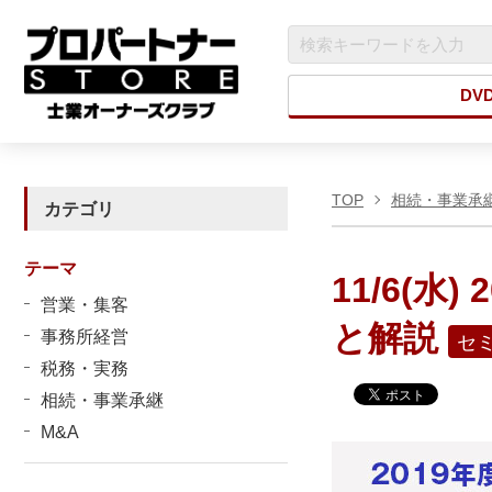
DV
TOP
相続・事業承
カテゴリ
テーマ
11/6(
営業・集客
と解説
事務所経営
セ
税務・実務
相続・事業承継
M&A