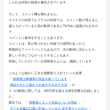
じられる内容の投稿を優先させています。
そして、コメント欄も侮れません。
マイナスの内容でもプラスの内容でも、コメント数が増えると、
盛り上がっている人気の動画であるとTikTokに認識されますの
で、
コメントに返信をすることもあります。
コメントは、私が気づかない目線での質問があったり、
客観的なフィードバックもあるので、次の動画に活かしたり、
新しいネタにつながったりすることもあり、
投稿していただいている視聴者さんには、感謝しています
このような細かい工夫を複数取り入れていった結果、
「
税務署は葬儀用の現金を狙っています
」「
凍結された口座からお金を引き出す方法
」の
２つの動画に関しては、100万回を超える再生回数を記録しまし
た。
最近では、「
税務署にタンス預金がバレる理由
」「
子ども名義の口座に貯金している人 必ず見てください
」