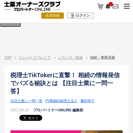
検索条件を入力してください。
1
会員登録
ログイン
閉じる
TOP
メンバーズプレミア
ノウハウ・取材
相続・事業承継
税理士TikTokerに直撃！ 相続の情報発信
でバズる秘訣とは 【注目士業に一問一
答】
注目士業に一問一答
円満相続税理士法人
桑田悠子
2022.08.25
プロパートナーONLINE 編集部