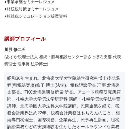
●事業承継セミナーレジュメ
●相続税対策セミナーレジュメ
●相続税シミュレーション提案資料
講師プロフィール
川股 修二
氏
(あすか税理士法人 相続・贈与相談センター新さっぽろ支部 代表
税理士 理事長 法学博士)
昭和36年生まれ。北海道大学大学院法学研究科博士後期課
程(租税法専攻)修了 博士(法学)。租税訴訟学会 理事 北海道
支部長。TKC北海道研修所 副所長。アコード租税研究所顧
問。札幌大学大学院法学研究科 講師・札幌学院大学法学部
講師。北海学園大学法科大学院講師。民間企業を経て、税
務会計業界は約22年。税務会計業務はもちろんのこと、相
続専門税理士、国際税務、企業再生、民事再生計画、租税
訴訟業務などの実務経験を生かしたオールラウンドな業務