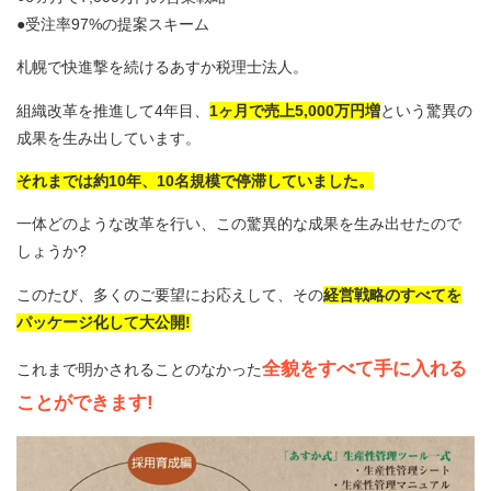
●受注率97%の提案スキーム
札幌で快進撃を続けるあすか税理士法人。
組織改革を推進して4年目、
1ヶ月で売上5,000万円増
という驚異の
成果を生み出しています。
それまでは約10年、10名規模で停滞していました。
一体どのような改革を行い、この驚異的な成果を生み出せたので
しょうか?
このたび、多くのご要望にお応えして、その
経営戦略のすべてを
パッケージ化して大公開!
全貌をすべて手に入れる
これまで明かされることのなかった
ことができます!