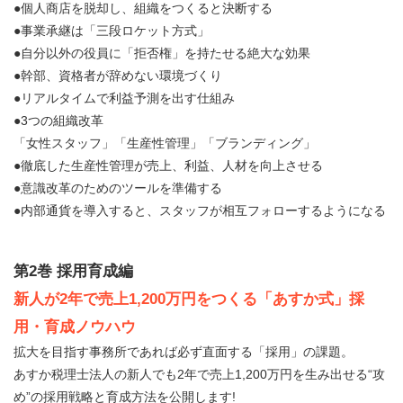
●個人商店を脱却し、組織をつくると決断する
●事業承継は「三段ロケット方式」
●自分以外の役員に「拒否権」を持たせる絶大な効果
●幹部、資格者が辞めない環境づくり
●リアルタイムで利益予測を出す仕組み
●3つの組織改革
「女性スタッフ」「生産性管理」「ブランディング」
●徹底した生産性管理が売上、利益、人材を向上させる
●意識改革のためのツールを準備する
●内部通貨を導入すると、スタッフが相互フォローするようになる
第2巻 採用育成編
新人が2年で売上1,200万円をつくる「あすか式」採
用・育成ノウハウ
拡大を目指す事務所であれば必ず直面する「採用」の課題。
あすか税理士法人の新人でも2年で売上1,200万円を生み出せる“攻
め”の採用戦略と育成方法を公開します!