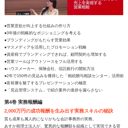
●営業意欲が向上する仕組みの作り方
●3年後の戦略的なポジショニングを考える
●ブランディングがもたらす営業効果
●マスメディアを活用したプロモーション戦略
●資産税でブランディングできれば、顧問契約も増加する
●営業ツールはアウトソースをフル活用する
●ハウスメーカー、保険会社、信託銀行の開拓方法
●2年で150件の見込みを獲得した「相続贈与相談センター」活用術
●富裕層を魅了するプレゼンテーションの極意
●「見込管理システム」で紹介案件の進捗を漏らさない
第4巻 実務報酬編
2,000万円の成功報酬を生み出す実務スキルの秘訣
質も成果も属人的になりがちな会計事務所の実務。
あすか税理士法人が、驚異的な報酬額を組織として実現できる背