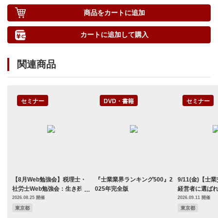
商品をカートに追加
カートに追加して購入
関連商品
セミナー
DVD・書籍
セミナー
【8月Web勉強会】税理士・
『士業業界ランキング500』2
9/11(金)【
社労士Web勉強会：生き残る
025年完全版
経営者に選ば
事務所はAIをこう使っている
士業連携の新
2026.08.25 開催
2026.09.11 開催
～AI時代の税理士・社労士事
東京都
東京都
務所、効率化の全貌～