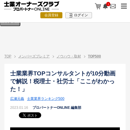
検索条件を入力してください。
1
会員登録
ログイン
閉じる
TOP
メンバーズプレミア
ノウハウ・取材
TOP500
士業業界TOPコンサルタントが10分動画
で解説！税理士・社労士「ここがわかっ
た！」
広瀬元義
士業業界ランキング500
2023.01.16
プロパートナーONLINE 編集部