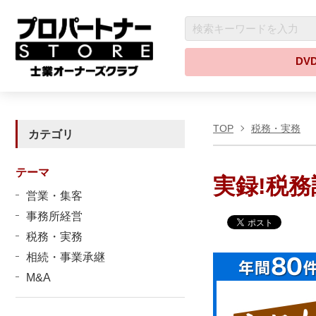
DV
TOP
税務・実務
カテゴリ
テーマ
実録!税務
営業・集客
事務所経営
税務・実務
相続・事業承継
M&A