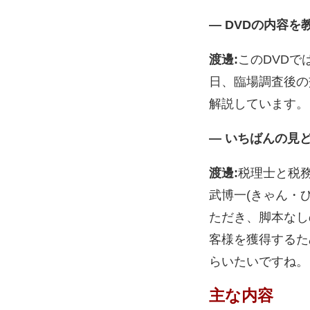
― DVDの内容
渡邊:
このDVD
日、臨場調査後の
解説しています。
― いちばんの見
渡邊:
税理士と税
武博一(きゃん・ひ
ただき、脚本なし
客様を獲得するた
らいたいですね。
主な内容