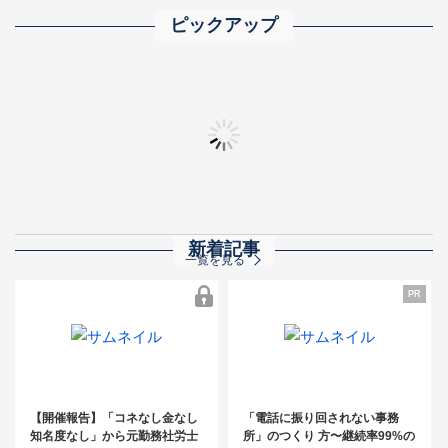
ピックアップ
2025年完全版 士業業界ランキング500 ― トップ事務所の実力と業界動向を
「士業事務所の成功法則」動画まとめ
全士業向け 顧問先
秋の相続交流フェア
新着記事
一覧を見る
PR
【開催報告】「コネなし金なし知名度
なし」から元勤務社労士が開業3年で売
PR
【開催報告】「コネなし金なし
「電話に振り回されない事務
上3,000万円！～コンスタントに紹介案
知名度なし」から元勤務社労士
所」のつくり 方〜継続率99%の
件を発生させるためのキーマン発掘＆