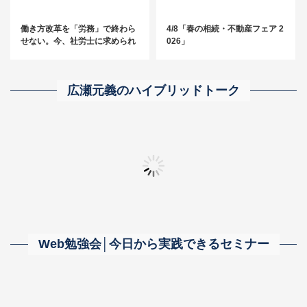
働き方改革を「労務」で終わら
4/8「春の相続・不動産フェア 2
せない。今、社労士に求められ
026」
る“経営に踏み込む”アプローチ
とは？
広瀬元義のハイブリッドトーク
「無限採用」～事務所の成長につながる人材をとことん探し求める～
【相続・事業承継に強い事務所】の真髄に迫る！
「自分の器が広がる
Web勉強会│今日から実践できるセミナー