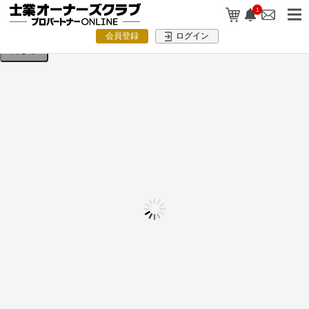
検索条件を入力してください。
1
会員登録
ログイン
閉じる
士業業界ランキング掲載を活かすPR用
テンプレート集【無料ダウンロード】