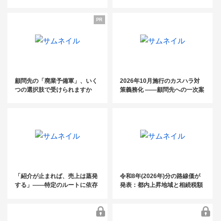
が開業3年で売上3,000万円！～
電話代行fondesk活用法／ 初月
関係性構築術～
コンスタントに紹介案件を発生
基本料金0円クーポン・紹介パ
PR
させるためのキーマン発掘＆関
ートナー 制度のご案内〜
係性構築術～
「電話に振り回されない事務所」のつ
くり 方〜継続率99%の電話代行fondes
顧問先の「廃業予備軍」、いく
2026年10月施行のカスハラ対
つの選択肢で受けられますか
策義務化 ――顧問先への一次案
k活用法／ 初月基本料金0円クーポン・
内は、もうお済みですか？
紹介パートナー 制度のご案内〜
「紹介が止まれば、売上は蒸発
令和8年(2026年)分の路線価が
する」——特定のルートに依存
発表：都内上昇地域と相続税額
した税理士事務所が、この夏に
の目安を掲載
見直すべき“集客の構造”