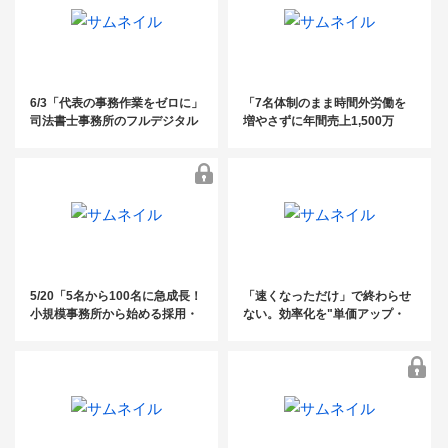
6/3「代表の事務作業をゼロに」
「7名体制のまま時間外労働を
司法書士事務所のフルデジタル
増やさずに年間売上1,500万
化・AI活用術 ～10名以下の事務
増！2〜10人規模の社労士事務
所に知ってほしい、案件管理と
所の生産性を3倍にする「5つの
資料整理の完全自動化ノウハウ
DX化ステップ」」
～
5/20「5名から100名に急成長！
「速くなっただけ」で終わらせ
小規模事務所から始める採用・
ない。効率化を"単価アップ・
教育・定着戦略」
高付加価値化"につなげるDXの
進め方