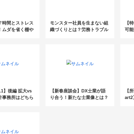
す時間とストレス
モンスター社員を生まない組
【特
！ムダを省く棚や
織づくりとは？労務トラブル
可能
収納術
に強い弁護士が解説！【セミ
制を
ナーレポート】
.1】後編 拡大vs
【新春座談会】DX士業が語
【所
計事務所はどちら
り合う！新たな士業像とは？
ar
か？
2022年、士業の大変革 Vol.2
は仕