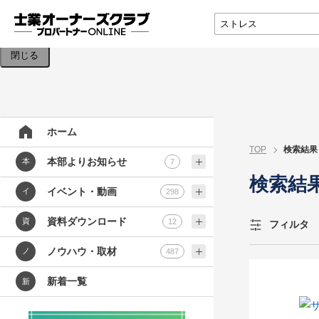
検索条件を入力してください。
閉じる
ホーム
TOP
検索結果
本部よりお知らせ
本
7
検索結
イベント・動画
イ
298
資料ダウンロード
資
12
フィルタ
ノウハウ・取材
ノ
487
新着一覧
新