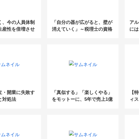
く、今の人員体制
「自分の器が広がると、壁が
アル
生産性を倍増させ
消えていく」～税理士の資格
には
業務改革の要点
を活かした、自分がホントに
べき
やりたいこと探し～
立・開業に失敗す
「真似する」「楽しくやる」
【特
と対処法
をモットーに、5年で売上1億
ィス
円！ゼロから大逆転した税理
のモ
士の成長の軌跡【税理士法人
境づ
エール】