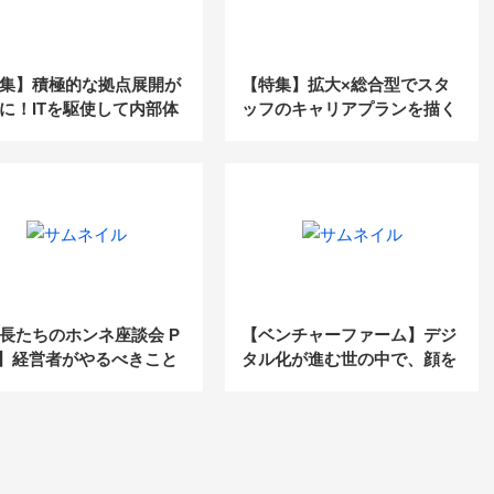
集】積極的な拠点展開が
【特集】拡大×総合型でスタ
に！ITを駆使して内部体
ッフのキャリアプランを描く
強化
長たちのホンネ座談会 P
【ベンチャーファーム】デジ
t2】経営者がやるべきこと
タル化が進む世の中で、顔を
組みづくりと人材創出
合わせることが差別化につな
がる