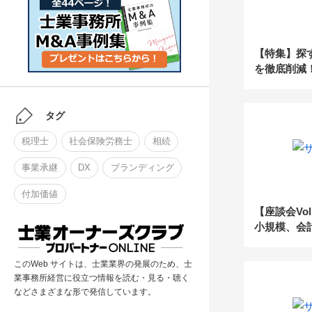
【特集】探
を徹底削減
ファイルの
タグ
税理士
社会保険労務士
相続
事業承継
DX
ブランディング
付加価値
【座談会Vol
小規模、会
を選ぶべき
このWeb サイトは、士業業界の発展のため、士
業事務所経営に役立つ情報を読む・見る・聴く
などさまざまな形で発信しています。