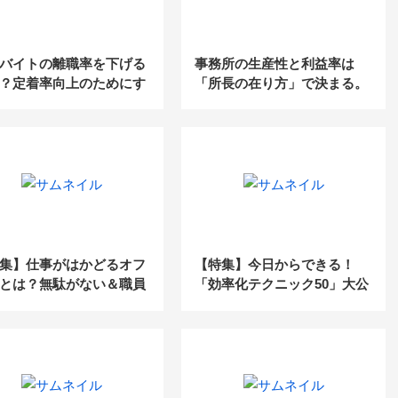
バイトの離職率を下げる
事務所の生産性と利益率は
？定着率向上のためにす
「所長の在り方」で決まる。
5つのポイント
生産性と利益率向上のために
所長が「やってはいけないこ
と」とは？
集】仕事がはかどるオフ
【特集】今日からできる！
とは？無駄がない＆職員
「効率化テクニック50」大公
チベーションが上がる環
開！
くりのテクニック