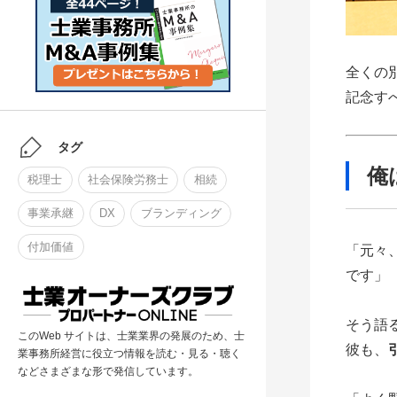
全くの
記念す
タグ
俺
税理士
社会保険労務士
相続
事業承継
DX
ブランディング
付加価値
「元々
です」
そう語
このWeb サイトは、士業業界の発展のため、士
彼も、
業事務所経営に役立つ情報を読む・見る・聴く
などさまざまな形で発信しています。