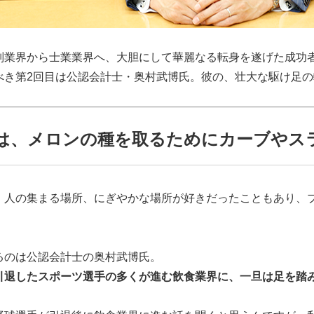
別業界から士業業界へ、大胆にして華麗なる転身を遂げた成功
べき第2回目は公認会計士・奥村武博氏。彼の、壮大な駆け足
は、メロンの種を取るためにカーブやス
、人の集まる場所、にぎやかな場所が好きだったこともあり、プ
るのは公認会計士の奥村武博氏。
引退したスポーツ選手の多くが進む飲食業界に、一旦は足を踏