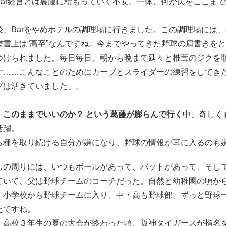
Bar経営とは裏腹に積もっていく不安。一体、何が氏をここま
後、Barをやめホテルの調理場に行きました。この調理場には
歴書上は“高卒”なんですね。今までやってきた野球の肩書きを
つけられました。毎日毎日、朝から晩まで延々と椎茸のジクを
す……こんなことのためにカーブとスライダーの練習をしてき
プは活きていました」。
、このままでいいのか？ という葛藤が膨らんで行く
中、奇しく
活躍。
ら種を取り続ける自分が嫌になり、野球の情報が耳に入るのも
しの周りには、いつもボールがあって、バットがあって、そし
ていて、父は野球チームのコーチだった。自然と幼稚園の頃か
。小学校から野球チームに入り、中・高も野球部。ずっと野球一筋
たですね。
、高校３年生の夏の大会が終わった頃、阪神タイガースが指名を