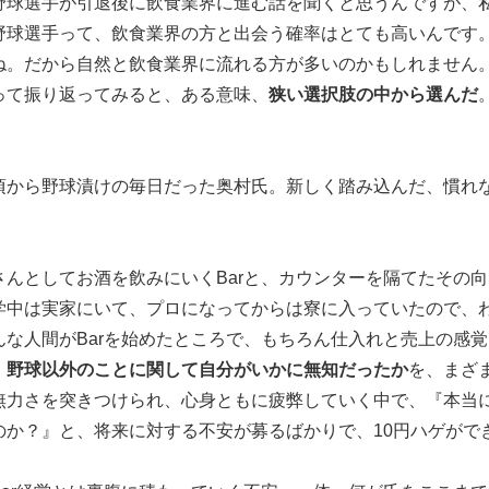
野球選手が引退後に飲食業界に進む話を聞くと思うんですが、
野球選手って、飲食業界の方と出会う確率はとても高いんです
ね。だから自然と飲食業界に流れる方が多いのかもしれません
って振り返ってみると、ある意味、
狭い選択肢の中から選んだ
頃から野球漬けの毎日だった奥村氏。新しく踏み込んだ、慣れ
さんとしてお酒を飲みにいくBarと、カウンターを隔てたその
学中は実家にいて、プロになってからは寮に入っていたので、わ
んな人間がBarを始めたところで、もちろん仕入れと売上の感
、
野球以外のことに関して自分がいかに無知だったか
を、まざ
無力さを突きつけられ、心身ともに疲弊していく中で、『本当に
のか？』と、将来に対する不安が募るばかりで、10円ハゲがで