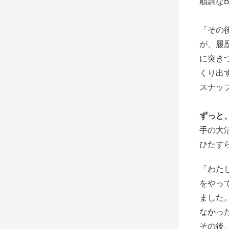
順調な
「その
が、履
に突き
くり出
スナッ
ずっと
手の大
ひたす
「わた
をやっ
ました
なかっ
その後