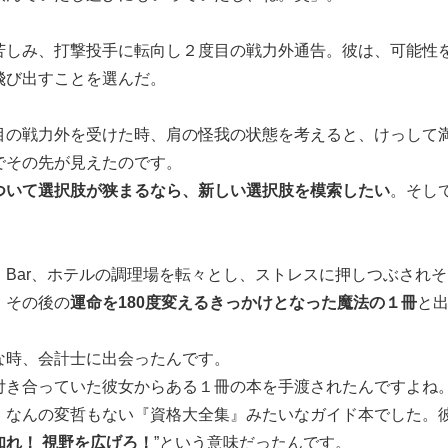
苦しみ、打撃投手に転向し２度目の戦力外通告。彼は、可能性
飛び出すことを選んだ。
目の戦力外を受けた時、肩の怪我の状態を考えると、けっして
でその先が見えたのです。
ついて選択肢が狭まるなら、新しい選択肢を模索したい
。そし
、Bar、ホテルの調理場を転々とし、ストレスに押しつぶされ
、その後の
運命を180度変えるきっかけとなった魔法の１冊
と
な時、会計士に出会ったんです。
付き合っていた彼女からある１冊の本を手渡されたんですよね
、なんの変哲もない『資格大全集』みたいなガイド本でした。彼
知れ！ 視野を広げろ！
”という意味だったんです。