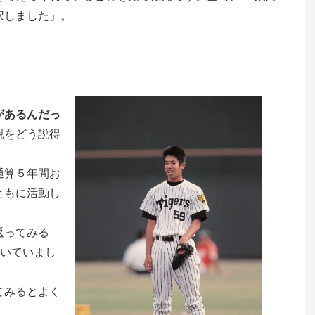
択しました」。
があるんだっ
親をどう説得
通算５年間お
ともに活動し
返ってみる
ついていまし
てみるとよく