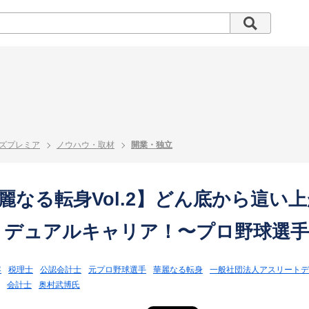
ズプレミア
ノウハウ・取材
開業・独立
麗なる転身Vol.2】どん底から這
 デュアルキャリア！〜プロ野球選
客
税理士
公認会計士
元プロ野球選手
華麗なる転身
一般社団法人アスリートデ
会計士
奥村武博氏