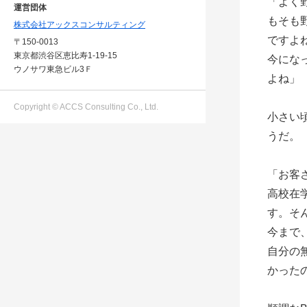
「よく
運営団体
もそも
株式会社アックスコンサルティング
ですよ
〒150-0013
東京都渋谷区恵比寿1-19-15
今にな
ウノサワ東急ビル3Ｆ
よね」
Copyright © ACCS Consulting Co., Ltd.
小さい
うだ。
「お客
高校在
す。そ
今まで
自分の
かった