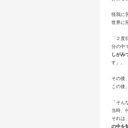
怪我に
世界に
「２度
分の中
しがみ
す」。
その後
この後
「そん
当時、
それは
の中を