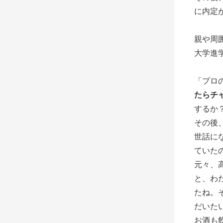
に内定
親や周
大学進
「プロ
たらチ
するか
その後
世話に
ていた
元々、
と、わ
たね。
だいた
お酒も