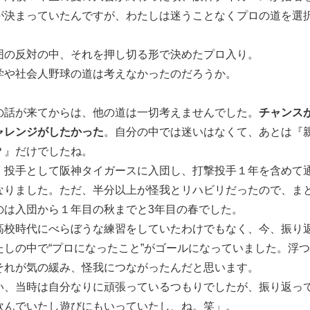
が決まっていたんですが、わたしは迷うことなくプロの道を選
囲の反対の中、それを押し切る形で決めたプロ入り。
学や社会人野球の道は考えなかったのだろうか。
の話が来てからは、他の道は一切考えませんでした。
チャンス
ャレンジがしたかった
。自分の中では迷いはなくて、あとは『
？』だけでしたね。
、投手として阪神タイガースに入団し、打撃投手１年を含めて
なりました。ただ、半分以上が怪我とリハビリだったので、ま
のは入団から１年目の秋までと3年目の春でした。
高校時代にべらぼうな練習をしていたわけでもなく、今、振り
たしの中で“プロになったこと”がゴールになっていました。浮
それが気の緩み、怪我につながったんだと思います。
い、当時は自分なりに頑張っているつもりでしたが、振り返っ
飲んでいたし遊びにもいっていたし、ね。笑」。