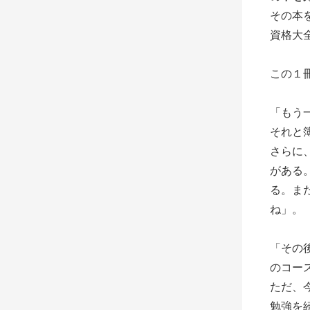
その本
資格大
この１
「もう
それと
さらに
がある
る。ま
ね」。
「その
のコー
ただ、
勉強を