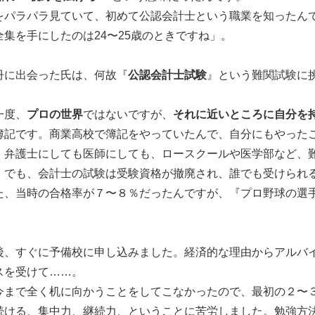
をパラパラ見ていて、初めて公認会計士という職業を知ったん
全集を手にしたのは24〜25歳のときですね」。
冊に出会った氏は、何故『
公認会計士試験
』という難関試験に
一度、
プロの世界
ではないですが、
それに近いところに自分を
簿記です。商業高校で簿記をやっていたんで、自分にもやった
、弁護士にしても医師にしても、ロースクールや医学部など、
。でも、会計士の試験は受験資格が撤廃され、誰でも受けられ
た、当時の合格率が７〜８％だったんですが、『プロ野球の選
後、すぐに予備校に申し込みました。経済的な理由からアルバ
スを受けて……。
今まで全く机に向かうことをしてこなかったので、最初の２〜
続ける、集中力、継続力、ということに苦労しました。勉強方