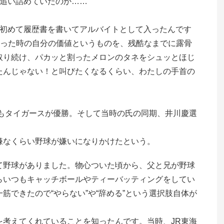
で追い詰めていたのか……
、初めて履歴書を書いてアルバイトとして入ったんです
とった時の自分の価値というものを、残酷なまでに露骨
取り続け、パカッと割ったメロンのタネをシュッとほじ
たんじゃない！と叫びたくなるくらい、わたしの手首の
もタイガースが優勝。そして当時の氏の同期、井川慶選
嫌なくらい野球が嫌いになりかけたという。
て野球がありました。物心ついた頃から、父と兄が野球
らいつもキャッチボールやティーバッティングをしてい
できたので“やらない”や“辞める”という選択肢自体が
考えてくれていることを知ったんです。当時、JR東海