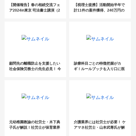
【開催報告】春の相続交流フェ
【税理士提携】活動開始半年で
ア2024in東京 司法書士講演（2
計11件の案件獲得、240万円の
024.4.16）
売上達成の事例
顧問先の離職防止を支援したい
診療科目ごとの特徴把握がカ
社会保険労務士の先生必見！ 今
ギ！ルールブックを入り口に医
顧問先に提案すべき社員定着率
療業界の人事労務改善をサポー
UPのための『ルールブック』と
ト
は？
元幼稚園教諭の社労士・木下典
介護業界には社労士が必要！ ケ
子氏が解説！社労士が保育業界
アマネ社労士・山本武尊氏が解
にできること
説する、社労士が貢献できるこ