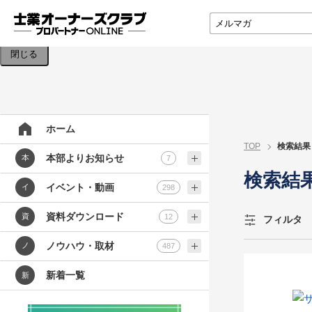
検索条件を入力してください。
閉じる
ホーム
TOP
検索結果
本部よりお知らせ
本
7
検索結
イベント・動画
イ
298
資料ダウンロード
資
12
フィルタ
ノウハウ・取材
ノ
487
新着一覧
新