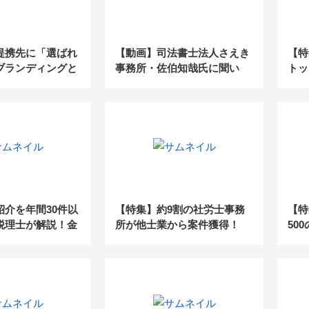
提携先に「選ばれ
【動画】司法書士法人さえき
【特
ブランディングと
事務所・佐伯知哉氏に聞い
トッ
セミナーレポー
た！アックス司法書士パート
市場
ナーズの活用術
紹介を年間30件以
【特集】約9割の社労士事務
【特
税理士が解説！金
所が他士業から案件獲得！
50
携するコツとは？
「社労士の現状と未来〜営
を徹
業・マーケティング編〜」