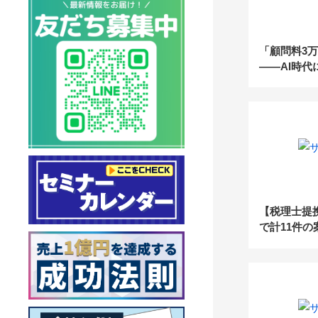
「顧問料3
――AI時
事務所の“
ル
【税理士提
で計11件の
円の売上達