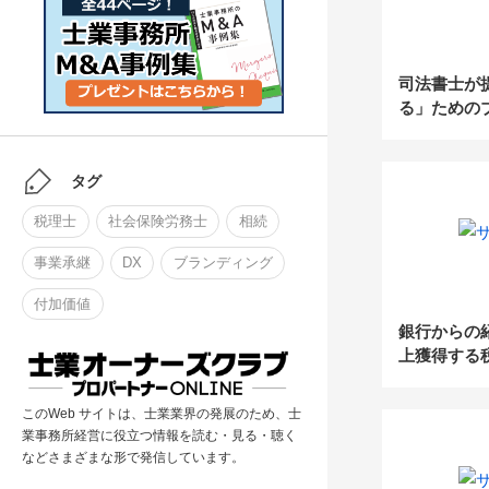
司法書士が
る」ための
営業戦術【
ト】
タグ
税理士
社会保険労務士
相続
事業承継
DX
ブランディング
付加価値
銀行からの
上獲得する
融機関と連
このWeb サイトは、士業業界の発展のため、士
業事務所経営に役立つ情報を読む・見る・聴く
などさまざまな形で発信しています。