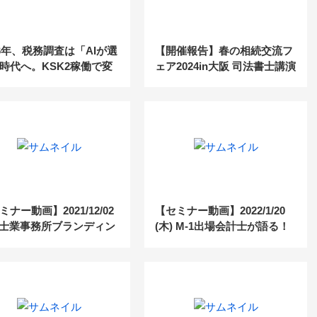
26年、税務調査は「AIが選
【開催報告】春の相続交流フ
時代へ。KSK2稼働で変
ェア2024in大阪 司法書士講演
税理士事務所の付加価値
(2024.4.17)
ミナー動画】2021/12/02
【セミナー動画】2022/1/20
) 士業事務所ブランディン
(木) M-1出場会計士が語る！
幅が広がる！大切な人脈
メルマガやSNSを使用したブ
かして毎月の売上UPに
ランディングマーケティング
る仕組構築手法公開セミ
のぶっちゃけ話