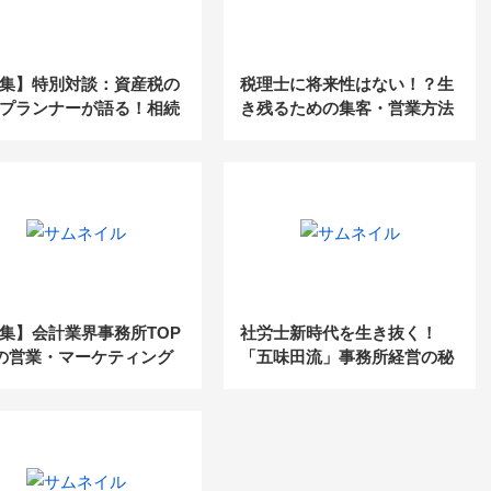
集】特別対談：資産税の
税理士に将来性はない！？生
プランナーが語る！相続
き残るための集客・営業方法
のこれから（前編）
集】会計業界事務所TOP
社労士新時代を生き抜く！
0の営業・マーケティング
「五味田流」事務所経営の秘
底解剖_前編
訣 第3回