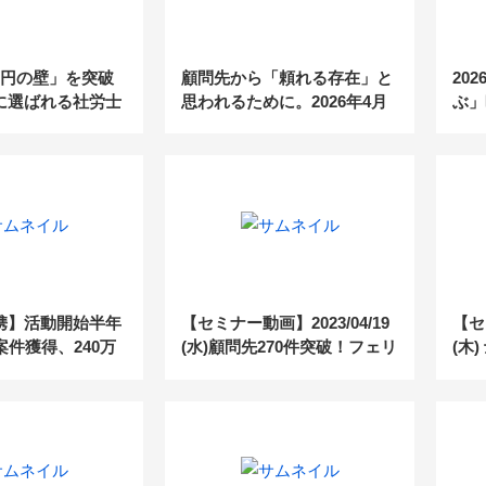
万円の壁」を突破
顧問先から「頼れる存在」と
20
代に選ばれる社労士
思われるために。2026年4月
ぶ」
新・付加価値”モデ
法改正の案内はもうお済みで
わる
すか？
携】活動開始半年
【セミナー動画】2023/04/19
【セ
案件獲得、240万
(水)顧問先270件突破！フェリ
(木
成の事例
タスの営業手法と、その後の
グの
顧問先フォローとは？
を生
繋げ
ナー