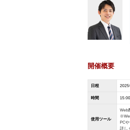
開催概要
日程
202
時間
15:0
Web
※W
使用ツール
PC
詳し