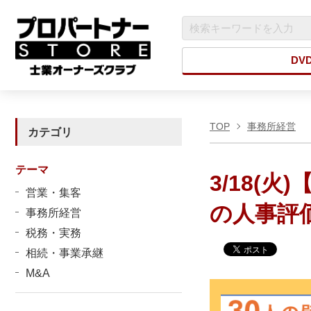
DV
TOP
事務所経営
カテゴリ
テーマ
3/18(
営業・集客
の人事評
事務所経営
税務・実務
相続・事業承継
M&A