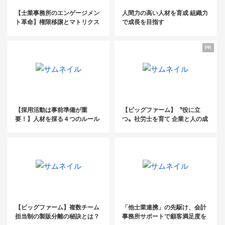
【士業事務所のエンゲージメン
人間力の高い人材を育成 組織力
ト革命】権限移譲とマトリクス
で成長を目指す
組織で“所長のいらない事務
所”に変革
PR
【採用活動は事前準備が重
【ビッグファーム】〝役に立
要！】人材を採る４つのルール
つ〟社労士を育て 企業と人の成
長を支援
【ビッグファーム】複数チーム
「他士業連携」の先駆け、会計
担当制の製販分離の秘訣とは？
事務所サポートで顧客満足度を