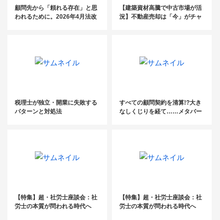
顧問先から「頼れる存在」と思
【建築資材高騰で中古市場が活
われるために。2026年4月法改
況】不動産売却は「今」がチャ
正の案内はもうお済みですか？
ンスの理由
税理士が独立・開業に失敗する
すべての顧問契約を清算!?大き
パターンと対処法
なしくじりを経て……メタバー
スで新たな士業像を描く！
【特集】超・社労士座談会：社
【特集】超・社労士座談会：社
労士の本質が問われる時代へ
労士の本質が問われる時代へ
（後編）
（前編）