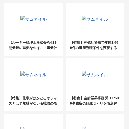
【ルーキー税理士座談会Vol.1】
【特集】葬儀社提携で年間1,00
開業時に重要なのは、「事業計
0件の遺産整理案件を獲得する
画」と「たくさん人に会うこ
司法書士の営業ノウハウ
と」
【特集】仕事がはかどるオフィ
【特集】会計業界事務所TOP50
スとは？無駄がない＆職員のモ
0事務所の組織づくりを徹底解
チベーションが上がる環境づく
剖！_後編
りのテクニック