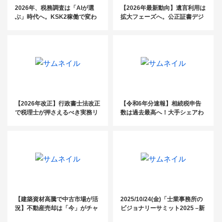
2026年、税務調査は「AIが選
【2026年最新動向】遺言利用は
ぶ」時代へ。KSK2稼働で変わ
拡大フェーズへ。公正証書デジ
る税理士事務所の付加価値
タル化がもたらす「実務革新」
と増える遺言 × 増える「不動産
問題」
【2026年改正】行政書士法改正
【令和6年分速報】相続税申告
で税理士が押さえるべき実務リ
数は過去最高へ！大手シェアわ
スクと対応策
ずか4％の「未開拓市場」を攻
略する受任戦略
【建築資材高騰で中古市場が活
2025/10/24(金)「士業事務所の
況】不動産売却は「今」がチャ
ビジョナリーサミット2025 –新
ンスの理由
しい時代のAI活用術–」