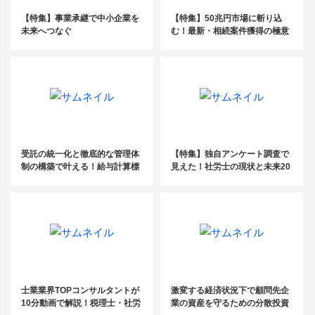
【特集】事業承継で中小企業を
【特集】50兆円市場に斬り込
未来へつなぐ
む！最新・相続案件獲得の極意
受託の統一化と徹底的な管理体
【特集】独自アンケート調査で
制の構築で叶える！給与計算標
見えた！社労士の現状と未来20
準化
22
士業業界TOPコンサルタントが
激変する経済状況下で顧問先企
10分動画で解説！税理士・社労
業の資産を守るための分散投資