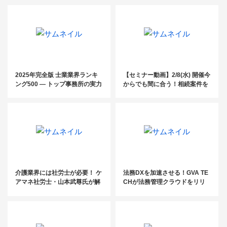
2025年完全版 士業業界ランキ
【セミナー動画】2/8(水) 開催今
ング500 ― トップ事務所の実力
からでも間に合う！相続案件を
と業界動向を徹底分析！
安定して受任するための営業・
マーケティングセミナー
介護業界には社労士が必要！ ケ
法務DXを加速させる！GVA TE
アマネ社労士・山本武尊氏が解
CHが法務管理クラウドをリリ
説する、社労士が貢献できるこ
ース【トレンドPICKUP_2023
と【セミナーレポート】
年2月】