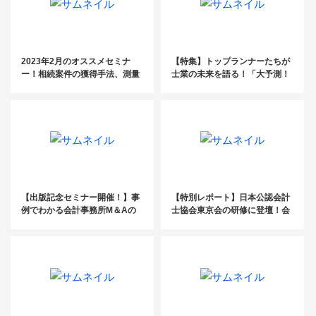
2023年2月のオススメセミナ
【特集】トップランナーたちが
ー！相続案件の獲得手法、測量
士業の未来を語る！「大予測！
の基礎知識、離職防止支援ほ
士業業界2023」前編
か、幅広いジャンルのセミナー
を開催！
【出版記念セミナー開催！】事
【特別レポート】日本公認会計
例でわかる会計事務所M＆Aの
士協会東京会の研修に登壇！会
準備と進め方
計事務所TOP500から見る最新
動向と成長戦略とは