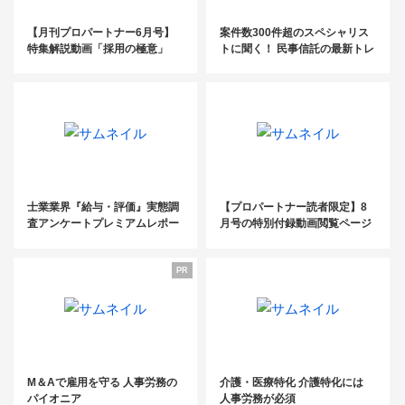
【月刊プロパートナー6月号】
案件数300件超のスペシャリス
特集解説動画「採用の極意」
トに聞く！ 民事信託の最新トレ
ンド
士業業界『給与・評価』実態調
【プロパートナー読者限定】8
査アンケートプレミアムレポー
月号の特別付録動画閲覧ページ
ト2020
PR
M＆Aで雇用を守る 人事労務の
介護・医療特化 介護特化には
パイオニア
人事労務が必須