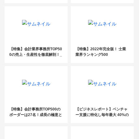
士「ここがわかった！」
と税務（法人編）
【特集】会計業界事務所TOP50
【特集】2022年完全版！ 士業
0の売上・生産性を徹底解剖！_
業界ランキング500
前編
【特集】会計事務所TOP500の
【ビジネスレポート】ベンチャ
ボーダーは27名！成長の極意と
ー支援に特化し毎年最大 40%の
は
増収を実現／ベンチャーパート
ナーズ社会保険労務士法人 須田
修巳氏