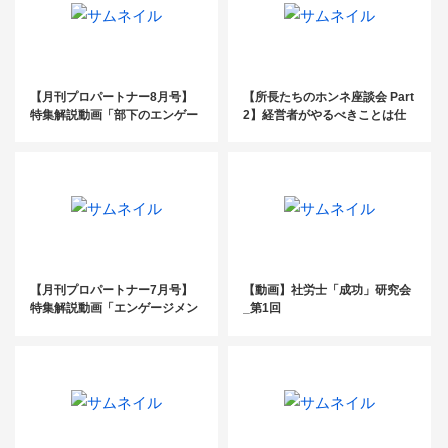
【月刊プロパートナー8月号】
【所長たちのホンネ座談会 Part
特集解説動画「部下のエンゲー
2】経営者がやるべきことは仕
ジメントを高める、リーダーの
組みづくりと人材創出
マネジメントスキル」
【月刊プロパートナー7月号】
【動画】社労士「成功」研究会
特集解説動画「エンゲージメン
_第1回
ト＋ツール活用で高める組織づ
くり」